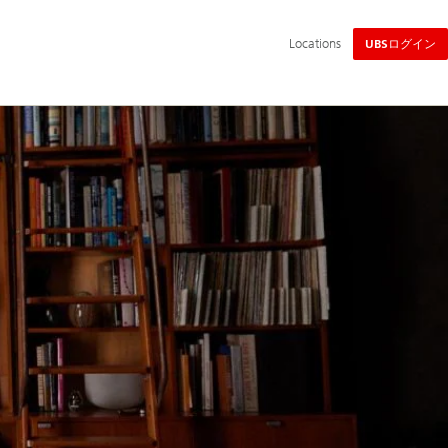
メ
Locations
UBSログイン
イ
ン
ナ
ビ
ゲ
ー
シ
ョ
ン