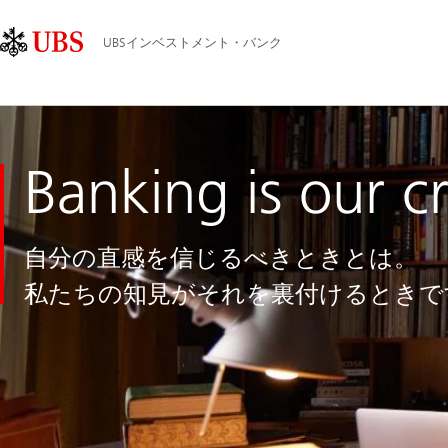
Skip
Content
メ
Links
Area
イ
UBSインベストメント・バンク
ン
ナ
ビ
ゲ
ー
Banking
Banking is our cr
is
シ
our
craft
ョ
ン
自分の直感を信じるべきときとは。
私たちの知見がそれを裏付けるときで