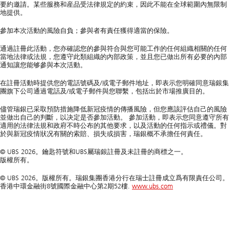
要約邀請。某些服務和産品受法律規定的約束，因此不能在全球範圍內無限制
地提供。
參加本次活動的風險自負；參與者有責任獲得適當的保險。
通過註冊此活動，您亦確認您的參與符合與您可能工作的任何組織相關的任何
當地法律或法規，您遵守此類組織的內部政策，並且您已做出所有必要的內部
通知讓您能够參與本次活動。
在註冊活動時提供您的電話號碼及/或電子郵件地址，即表示您明確同意瑞銀集
團旗下公司通過電話及/或電子郵件與您聯繫，包括出於市場推廣目的。
儘管瑞銀已采取預防措施降低新冠疫情的傳播風險，但您應該評估自己的風險
並做出自己的判斷，以决定是否參加活動。 參加活動，即表示您同意遵守所有
適用的法律法規和政府不時公布的其他要求，以及活動的任何指示或禮儀。對
於與新冠疫情狀况有關的索賠、損失或損害，瑞銀概不承擔任何責任。
© UBS 2026。鑰匙符號和UBS屬瑞銀註冊及未註冊的商標之一。
版權所有。
© UBS 2026。版權所有。瑞銀集團香港分行在瑞士註冊成立爲有限責任公司。
香港中環金融街8號國際金融中心第2期52樓.
www.ubs.com