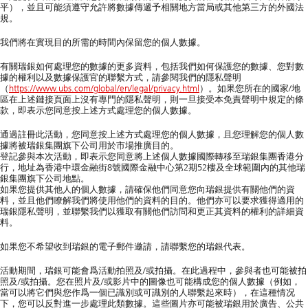
平），並且可能須遵守允許將數據傳遞予相關地方當局或其他第三方的外國法
規。
我們將在實現目的所需的時間內保留您的個人數據。
有關瑞銀如何處理您的數據的更多資料，包括我們如何保護您的數據、您對數
據的權利以及數據保護官的聯繫方式，請參閱我們的隱私聲明
（
https://www.ubs.com/global/en/legal/privacy.html
）。如果您所在的國家/地
區在上述鏈接頁面上沒有專門的隱私聲明，則一旦接受本免責聲明中規定的條
款，即表示您同意按上述方式處理您的個人數據。
通過註冊此活動，您同意按上述方式處理您的個人數據，且您理解您的個人數
據將被瑞銀集團旗下公司用於市場推廣目的。
登記參與本次活動，即表示您同意將上述個人數據國際轉移至瑞銀集團香港分
行，地址為香港中環金融街8號國際金融中心第2期52樓及全球範圍內的其他瑞
銀集團旗下公司地點。
如果您提供其他人的個人數據，請確保他們同意您向瑞銀提供有關他們的資
料，並且他們瞭解我們將使用他們的資料的目的。他們亦可以要求獲得適用的
瑞銀隱私聲明，並聯繫我們以獲取有關他們訪問和更正其資料的權利的詳細資
料。
如果您不希望收到瑞銀的電子郵件邀請，請聯繫您的瑞銀代表。
活動期間，瑞銀可能會爲活動拍照及/或拍攝。在此過程中，參與者也可能被拍
照及/或拍攝。您在照片及/或影片中的圖像也可能構成您的個人數據（例如，
當可以將它們與您作爲一個已識別或可識別的人聯繫起來時），在這種情况
下，您可以反對進一步處理此類數據。這些圖片亦可能被瑞銀用於廣告、公共