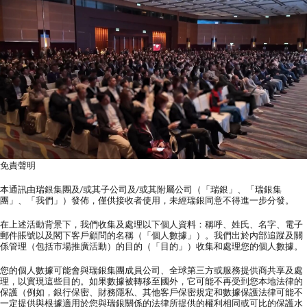
免責聲明
本通訊由瑞銀集團及/或其子公司及/或其附屬公司（「瑞銀」、「瑞銀集
團」、「我們」）發佈，僅供接收者使用，未經瑞銀同意不得進一步分發。
在上述活動背景下，我們收集及處理以下個人資料：稱呼、姓氏、名字、電子
郵件賬號以及閣下客戶顧問的名稱（「個人數據」）。我們出於內部追蹤及關
係管理（包括市場推廣活動）的目的（「目的」）收集和處理您的個人數據。
您的個人數據可能會與瑞銀集團成員公司、全球第三方或服務提供商共享及處
理，以實現這些目的。如果數據被轉移至國外，它可能不再受到您本地法律的
保護（例如，銀行保密、財務隱私、其他客戶保密規定和數據保護法律可能不
一定提供與根據適用於您與瑞銀關係的法律所提供的權利相同或可比的保護水