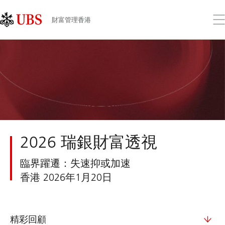
Skip
Content
Links
Area
打
財富管理香港
開
功
能
表
2026 瑞銀財富透視
臨界躍遷：失速抑或加速
香港 2026年1月20日
精彩回顧