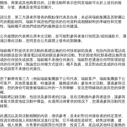
關係、商業或其他商業目的。註冊活動即表示您同意瑞銀可出於上述目的複
製、分發、廣播及使用這些圖片。
請注意，第三方講者所發表的觀點僅代表其自身，未必與瑞銀集團及其附屬公
司的觀點相同。瑞銀不保證他們提供的任何資料或相關材料的準確性和完整
性。瑞銀概不就他們或他們的服務提出任何建議。
公共媒體的代表將出席本次活動，並可能對參與者進行拍照及/或拍攝影片。通
過註冊此活動，您同意在公共媒體上發布此類圖像。
瑞銀概不對提供支持活動的基礎設施的任何技術缺陷負責，包括內容由電話或
視頻饋送提供/通過電話或視頻饋送參與的活動。對於因使用此類基礎設施而造
成的任何損失或損害，瑞銀概不承擔任何責任。瑞銀對您通過任何問答環節提
供的任何資料（無論您以何種方式提供）概不負責，並且對由此造成的任何損
失或損害不承擔任何責任。
您了解將有第三方（例如瑞銀集團旗下公司代表、瑞銀客戶、瑞銀集團旗下公
司客戶、其他受邀嘉賓、特邀講者、服務提供商）參加本次活動。通過參與活
動，您的身份可能會被瑞銀以外的一方所瞭解，並且您明確就此放弃您的保密
權。
瑞銀將記錄活動，包括涉及參與者的討論，並在活動後向參與者提供，讓參與
者最大限度地從活動中獲益。在適用法律要求的情况下，您通過參與活動同意
錄製。
此通訊以及與活動相關的內容，僅供參考，並未針對任何接收者的特定需求、
投資目標或個人和財務狀况進行定制。它不構成投資研究、銷售說明書、建
議、個人推薦、出售要約或購買任何證券、投資工具、産品或其他特定服務的