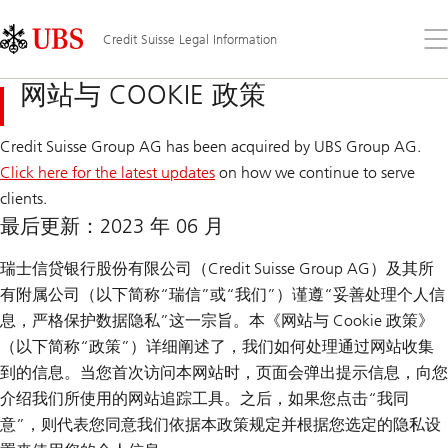
Skip
Content
Links
Area
打
Credit Suisse Legal Information
開
功
网站与 COOKIE 政策
能
表
Credit Suisse Group AG has been acquired by UBS Group AG.
Click here for the latest updates
on how we continue to serve
clients.
最后更新：2023 年 06 月
瑞士信贷银行股份有限公司（Credit Suisse Group AG）及其所
有附属公司（以下简称“瑞信”或“我们”）谨遵“妥善处理个人信
息，严格保护数据隐私”这一宗旨。本《网站与 Cookie 政策》
（以下简称“政策”）详细阐述了，我们如何处理通过网站收集
到的信息。当您首次访问本网站时，页面会弹出提示信息，向您
介绍我们所使用的网站追踪工具。之后，如果您点击“我同
意”，则代表您同意我们依据本政策规定并根据您选定的隐私设