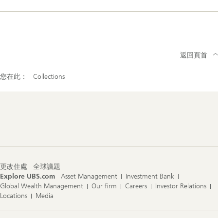
返回頁首
您在此：
Collections
Footer
Navigation
更改住處
全球議題
Explore UBS.com
Asset Management
Investment Bank
Global Wealth Management
Our firm
Careers
Investor Relations
Locations
Media