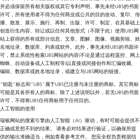
并必须保留所有相关版权或其它专利声明。事先未经UBS的书面
许可，所有使用者不得为任何商业或公共的目的改动、复印、传
播、散发、展示、施行、再制、出版、许可、制定、在其基础上
创造衍生内容、转让或以任何其他形式（不限于此）使用UBS网
站上获得的所有或部分信息、文章、图解、图像、视频剪辑、姓
名地址录、数据库、列表或软件。此外，事先未经UBS的书面许
可，禁止系统性检索UBS网站的内容(不论是通过远程遥控、网上
蜘蛛、自动设备或人工制程等)以直接或间接创作和汇编收藏、
编辑、数据库或姓名地址录，或建立与UBS网站的链接。
“钥匙”标志和“UBS”属于UBS已注册与未注册的商标。其它商标
可能是其各所有人的商标。除了上述说明以外，若无UBS的书面
许可，不得将UBS任何商标用于任何目的。
人工智能的使用
瑞银网站的搜索引擎由人工智能（AI）驱动，有时可能会提供不
正确或意想不到的结果。 请务必对结果进行验证，以确保所提
供的输出准确适当，例如查看参考文件。 您应全权负责根据结