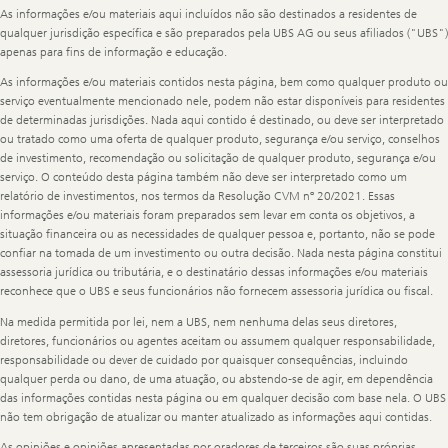
Legal
As informações e/ou materiais aqui incluídos não são destinados a residentes de
Information
qualquer jurisdição específica e são preparados pela UBS AG ou seus afiliados ("UBS")
apenas para fins de informação e educação.
As informações e/ou materiais contidos nesta página, bem como qualquer produto ou
serviço eventualmente mencionado nele, podem não estar disponíveis para residentes
de determinadas jurisdições. Nada aqui contido é destinado, ou deve ser interpretado
ou tratado como uma oferta de qualquer produto, segurança e/ou serviço, conselhos
de investimento, recomendação ou solicitação de qualquer produto, segurança e/ou
serviço. O conteúdo desta página também não deve ser interpretado como um
relatório de investimentos, nos termos da Resolução CVM nº 20/2021. Essas
informações e/ou materiais foram preparados sem levar em conta os objetivos, a
situação financeira ou as necessidades de qualquer pessoa e, portanto, não se pode
confiar na tomada de um investimento ou outra decisão. Nada nesta página constitui
assessoria jurídica ou tributária, e o destinatário dessas informações e/ou materiais
reconhece que o UBS e seus funcionários não fornecem assessoria jurídica ou fiscal.
Na medida permitida por lei, nem a UBS, nem nenhuma delas seus diretores,
diretores, funcionários ou agentes aceitam ou assumem qualquer responsabilidade,
responsabilidade ou dever de cuidado por quaisquer consequências, incluindo
qualquer perda ou dano, de uma atuação, ou abstendo-se de agir, em dependência
das informações contidas nesta página ou em qualquer decisão com base nela. O UBS
não tem obrigação de atualizar ou manter atualizado as informações aqui contidas.
As opiniões e opiniões apresentadas por oradores de terceiros são suas próprias