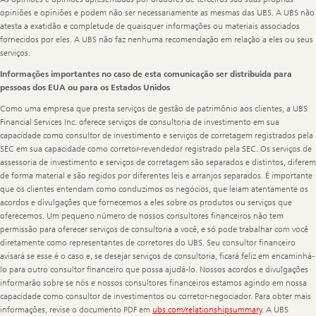
opiniões e opiniões e podem não ser necessariamente as mesmas das UBS. A UBS não
atesta a exatidão e completude de quaisquer informações ou materiais associados
fornecidos por eles. A UBS não faz nenhuma recomendação em relação a eles ou seus
serviços.
Informações importantes no caso de esta comunicação ser distribuída para
pessoas dos EUA ou para os Estados Unidos
Como uma empresa que presta serviços de gestão de patrimônio aos clientes, a UBS
Financial Services Inc. oferece serviços de consultoria de investimento em sua
capacidade como consultor de investimento e serviços de corretagem registrados pela
SEC em sua capacidade como corretor-revendedor registrado pela SEC. Os serviços de
assessoria de investimento e serviços de corretagem são separados e distintos, diferem
de forma material e são regidos por diferentes leis e arranjos separados. É importante
que os clientes entendam como conduzimos os negócios, que leiam atentamente os
acordos e divulgações que fornecemos a eles sobre os produtos ou serviços que
oferecemos. Um pequeno número de nossos consultores financeiros não tem
permissão para oferecer serviços de consultoria a você, e só pode trabalhar com você
diretamente como representantes de corretores do UBS. Seu consultor financeiro
avisará se esse é o caso e, se desejar serviços de consultoria, ficará feliz em encaminhá-
lo para outro consultor financeiro que possa ajudá-lo. Nossos acordos e divulgações
informarão sobre se nós e nossos consultores financeiros estamos agindo em nossa
capacidade como consultor de investimentos ou corretor-negociador. Para obter mais
informações, revise o documento PDF em
ubs.com/relationshipsummary
. A UBS