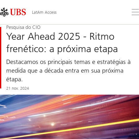
Skip
Content
Links
Area
Abr
LatAm Access
o
me
Pesquisa do CIO
Year Ahead 2025 - Ritmo
frenético: a próxima etapa
Destacamos os principais temas e estratégias à
medida que a década entra em sua próxima
étapa.
21 nov. 2024