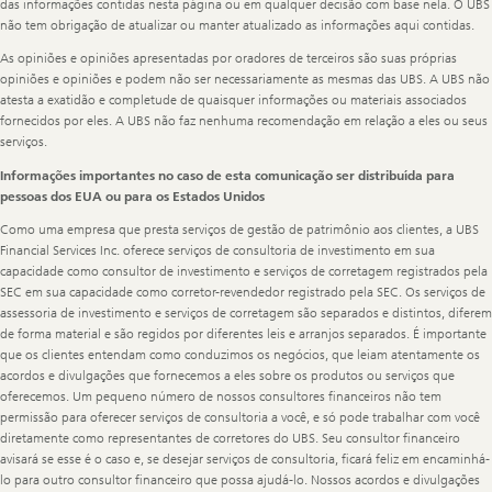
das informações contidas nesta página ou em qualquer decisão com base nela. O UBS
não tem obrigação de atualizar ou manter atualizado as informações aqui contidas.
As opiniões e opiniões apresentadas por oradores de terceiros são suas próprias
opiniões e opiniões e podem não ser necessariamente as mesmas das UBS. A UBS não
atesta a exatidão e completude de quaisquer informações ou materiais associados
fornecidos por eles. A UBS não faz nenhuma recomendação em relação a eles ou seus
serviços.
Informações importantes no caso de esta comunicação ser distribuída para
pessoas dos EUA ou para os Estados Unidos
Como uma empresa que presta serviços de gestão de patrimônio aos clientes, a UBS
Financial Services Inc. oferece serviços de consultoria de investimento em sua
capacidade como consultor de investimento e serviços de corretagem registrados pela
SEC em sua capacidade como corretor-revendedor registrado pela SEC. Os serviços de
assessoria de investimento e serviços de corretagem são separados e distintos, diferem
de forma material e são regidos por diferentes leis e arranjos separados. É importante
que os clientes entendam como conduzimos os negócios, que leiam atentamente os
acordos e divulgações que fornecemos a eles sobre os produtos ou serviços que
oferecemos. Um pequeno número de nossos consultores financeiros não tem
permissão para oferecer serviços de consultoria a você, e só pode trabalhar com você
diretamente como representantes de corretores do UBS. Seu consultor financeiro
avisará se esse é o caso e, se desejar serviços de consultoria, ficará feliz em encaminhá-
lo para outro consultor financeiro que possa ajudá-lo. Nossos acordos e divulgações