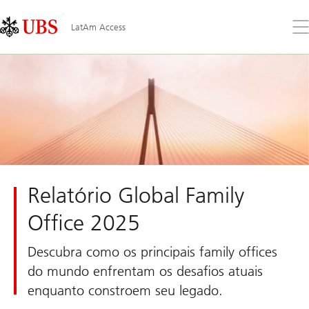
Skip
Content
Links
Area
Abr
LatAm Access
o
me
Relatório Global Family
Office 2025
Descubra como os principais family offices
do mundo enfrentam os desafios atuais
enquanto constroem seu legado.