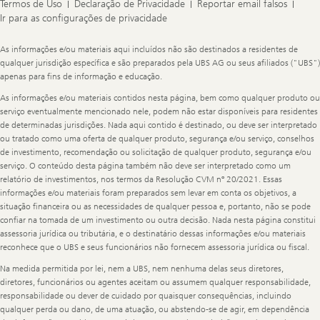
Termos de Uso
Declaração de Privacidade
Reportar email falsos
Ir para as configurações de privacidade
Legal
As informações e/ou materiais aqui incluídos não são destinados a residentes de
Information
qualquer jurisdição específica e são preparados pela UBS AG ou seus afiliados ("UBS")
apenas para fins de informação e educação.
As informações e/ou materiais contidos nesta página, bem como qualquer produto ou
serviço eventualmente mencionado nele, podem não estar disponíveis para residentes
de determinadas jurisdições. Nada aqui contido é destinado, ou deve ser interpretado
ou tratado como uma oferta de qualquer produto, segurança e/ou serviço, conselhos
de investimento, recomendação ou solicitação de qualquer produto, segurança e/ou
serviço. O conteúdo desta página também não deve ser interpretado como um
relatório de investimentos, nos termos da Resolução CVM nº 20/2021. Essas
informações e/ou materiais foram preparados sem levar em conta os objetivos, a
situação financeira ou as necessidades de qualquer pessoa e, portanto, não se pode
confiar na tomada de um investimento ou outra decisão. Nada nesta página constitui
assessoria jurídica ou tributária, e o destinatário dessas informações e/ou materiais
reconhece que o UBS e seus funcionários não fornecem assessoria jurídica ou fiscal.
Na medida permitida por lei, nem a UBS, nem nenhuma delas seus diretores,
diretores, funcionários ou agentes aceitam ou assumem qualquer responsabilidade,
responsabilidade ou dever de cuidado por quaisquer consequências, incluindo
qualquer perda ou dano, de uma atuação, ou abstendo-se de agir, em dependência