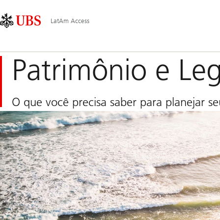
Skip
Content
Navegação
Links
Area
Principal
LatAm Access
Patrimônio e Le
O que você precisa saber para planejar s