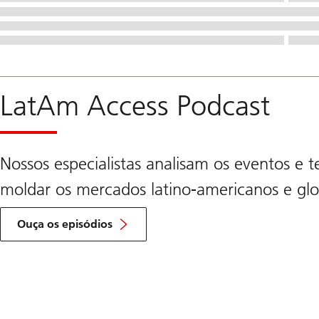
LatAm Access Podcast
Nossos especialistas analisam os eventos e 
moldar os mercados latino-americanos e glo
Ir
para
Ouça os episódios
a
seção
para
ouvir
os
episódios
LatAm
Access