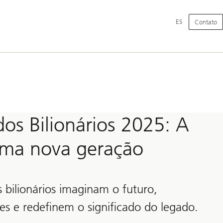
Navegação
Switch
Español
ES
Contato
Principal
language
to
os Bilionários 2025: A
uma nova geração
bilionários imaginam o futuro,
es e redefinem o significado do legado.