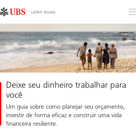
Skip
Content
Links
Area
Abr
LatAm Access
o
me
Deixe seu dinheiro trabalhar para
você
Um guia sobre como planejar seu orçamento,
investir de forma eficaz e construir uma vida
financeira resiliente.