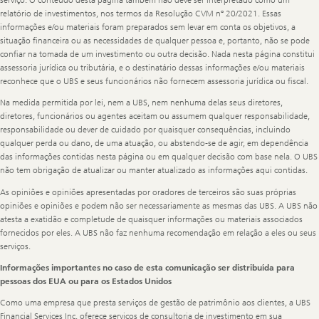
serviço. O conteúdo desta página também não deve ser interpretado como um
relatório de investimentos, nos termos da Resolução CVM nº 20/2021. Essas
informações e/ou materiais foram preparados sem levar em conta os objetivos, a
situação financeira ou as necessidades de qualquer pessoa e, portanto, não se pode
confiar na tomada de um investimento ou outra decisão. Nada nesta página constitui
assessoria jurídica ou tributária, e o destinatário dessas informações e/ou materiais
reconhece que o UBS e seus funcionários não fornecem assessoria jurídica ou fiscal.
Na medida permitida por lei, nem a UBS, nem nenhuma delas seus diretores,
diretores, funcionários ou agentes aceitam ou assumem qualquer responsabilidade,
responsabilidade ou dever de cuidado por quaisquer consequências, incluindo
qualquer perda ou dano, de uma atuação, ou abstendo-se de agir, em dependência
das informações contidas nesta página ou em qualquer decisão com base nela. O UBS
não tem obrigação de atualizar ou manter atualizado as informações aqui contidas.
As opiniões e opiniões apresentadas por oradores de terceiros são suas próprias
opiniões e opiniões e podem não ser necessariamente as mesmas das UBS. A UBS não
atesta a exatidão e completude de quaisquer informações ou materiais associados
fornecidos por eles. A UBS não faz nenhuma recomendação em relação a eles ou seus
serviços.
Informações importantes no caso de esta comunicação ser distribuída para
pessoas dos EUA ou para os Estados Unidos
Como uma empresa que presta serviços de gestão de patrimônio aos clientes, a UBS
Financial Services Inc. oferece serviços de consultoria de investimento em sua