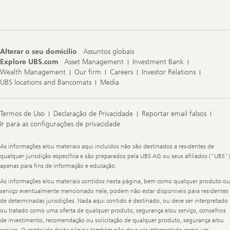
Navigation
r
1
r
)
t
e
2
)
Alterar o seu domicílio
Assuntos globais
Explore UBS.com
Asset Management
Investment Bank
Wealth Management
Our firm
Careers
Investor Relations
UBS locations and Bancomats
Media
Termos de Uso
Declaração de Privacidade
Reportar email falsos
Ir para as configurações de privacidade
Legal
As informações e/ou materiais aqui incluídos não são destinados a residentes de
Information
qualquer jurisdição específica e são preparados pela UBS AG ou seus afiliados ("UBS")
apenas para fins de informação e educação.
As informações e/ou materiais contidos nesta página, bem como qualquer produto ou
serviço eventualmente mencionado nele, podem não estar disponíveis para residentes
de determinadas jurisdições. Nada aqui contido é destinado, ou deve ser interpretado
ou tratado como uma oferta de qualquer produto, segurança e/ou serviço, conselhos
de investimento, recomendação ou solicitação de qualquer produto, segurança e/ou