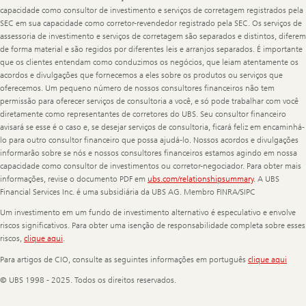
capacidade como consultor de investimento e serviços de corretagem registrados pela
SEC em sua capacidade como corretor-revendedor registrado pela SEC. Os serviços de
assessoria de investimento e serviços de corretagem são separados e distintos, diferem
de forma material e são regidos por diferentes leis e arranjos separados. É importante
que os clientes entendam como conduzimos os negócios, que leiam atentamente os
acordos e divulgações que fornecemos a eles sobre os produtos ou serviços que
oferecemos. Um pequeno número de nossos consultores financeiros não tem
permissão para oferecer serviços de consultoria a você, e só pode trabalhar com você
diretamente como representantes de corretores do UBS. Seu consultor financeiro
avisará se esse é o caso e, se desejar serviços de consultoria, ficará feliz em encaminhá-
lo para outro consultor financeiro que possa ajudá-lo. Nossos acordos e divulgações
informarão sobre se nós e nossos consultores financeiros estamos agindo em nossa
capacidade como consultor de investimentos ou corretor-negociador. Para obter mais
informações, revise o documento PDF em
ubs.com/relationshipsummary
. A UBS
Financial Services Inc. é uma subsidiária da UBS AG. Membro FINRA/SIPC
Um investimento em um fundo de investimento alternativo é especulativo e envolve
riscos significativos. Para obter uma isenção de responsabilidade completa sobre esses
riscos,
clique aqui
.
Para artigos de CIO, consulte as seguintes informações em português
clique aqui
© UBS 1998 - 2025. Todos os direitos reservados.