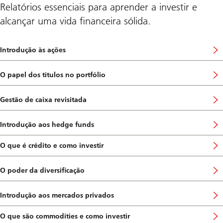
Relatórios essenciais para aprender a investir e
alcançar uma vida financeira sólida.
Introdução às ações
I
r
p
O papel dos títulos no portfólio
a
I
r
r
a
p
Gestão de caixa revisitada
a
a
I
s
r
r
e
a
p
Introdução aos hedge funds
ç
a
a
I
ã
s
r
r
o
e
a
p
O que é crédito e como investir
d
I
ç
a
a
e
r
ã
s
r
c
p
o
e
a
O poder da diversificação
o
a
d
I
ç
a
n
r
e
r
ã
s
t
a
c
p
o
e
Introdução aos mercados privados
e
a
o
a
d
I
ç
ú
s
n
r
e
r
ã
d
e
t
a
c
p
o
O que são commodities e como investir
I
o
ç
e
a
o
a