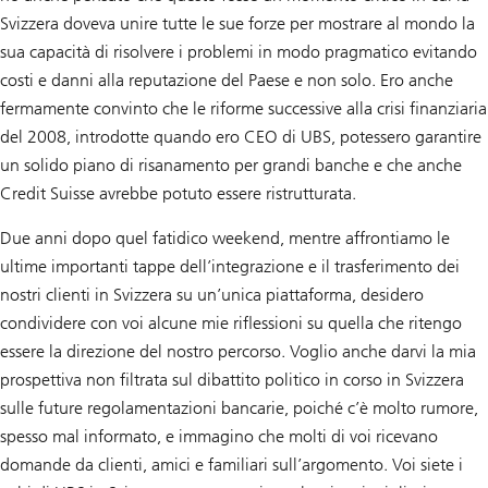
Svizzera doveva unire tutte le sue forze per mostrare al mondo la
sua capacità di risolvere i problemi in modo pragmatico evitando
costi e danni alla reputazione del Paese e non solo. Ero anche
fermamente convinto che le riforme successive alla crisi finanziaria
del 2008, introdotte quando ero CEO di UBS, potessero garantire
un solido piano di risanamento per grandi banche e che anche
Credit Suisse avrebbe potuto essere ristrutturata.
Due anni dopo quel fatidico weekend, mentre affrontiamo le
ultime importanti tappe dell’integrazione e il trasferimento dei
nostri clienti in Svizzera su un’unica piattaforma, desidero
condividere con voi alcune mie riflessioni su quella che ritengo
essere la direzione del nostro percorso. Voglio anche darvi la mia
prospettiva non filtrata sul dibattito politico in corso in Svizzera
sulle future regolamentazioni bancarie, poiché c’è molto rumore,
spesso mal informato, e immagino che molti di voi ricevano
domande da clienti, amici e familiari sull’argomento. Voi siete i