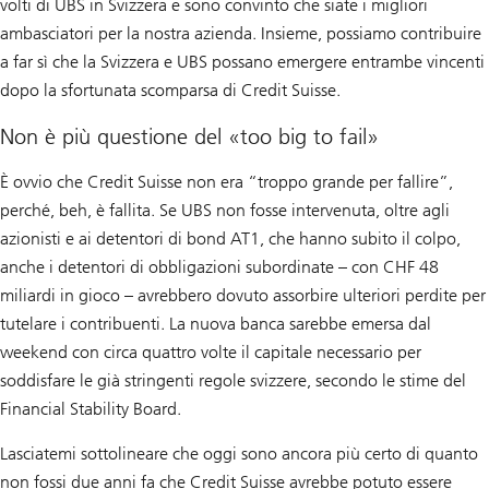
volti di UBS in Svizzera e sono convinto che siate i migliori
ambasciatori per la nostra azienda. Insieme, possiamo contribuire
a far sì che la Svizzera e UBS possano emergere entrambe vincenti
dopo la sfortunata scomparsa di Credit Suisse.
Non è più questione del «too big to fail»
È ovvio che Credit Suisse non era “troppo grande per fallire”,
perché, beh, è fallita. Se UBS non fosse intervenuta, oltre agli
azionisti e ai detentori di bond AT1, che hanno subito il colpo,
anche i detentori di obbligazioni subordinate – con CHF 48
miliardi in gioco – avrebbero dovuto assorbire ulteriori perdite per
tutelare i contribuenti. La nuova banca sarebbe emersa dal
weekend con circa quattro volte il capitale necessario per
soddisfare le già stringenti regole svizzere, secondo le stime del
Financial Stability Board.
Lasciatemi sottolineare che oggi sono ancora più certo di quanto
non fossi due anni fa che Credit Suisse avrebbe potuto essere