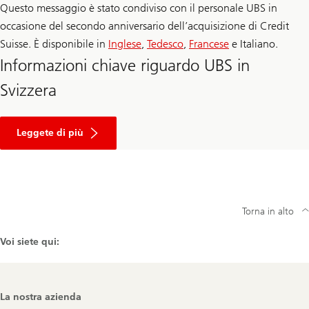
Questo messaggio è stato condiviso con il personale UBS in
occasione del secondo anniversario dell’acquisizione di Credit
Suisse. È disponibile in
Inglese
,
Tedesco
,
Francese
e Italiano.
Informazioni chiave riguardo UBS in
Svizzera
Leggete di più
Torna in alto
Voi siete qui:
Footer
La nostra azienda
Navigation