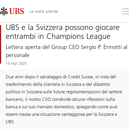
Skip
Content
Links
Area
Apr
La nostra azienda
il
me
UBS e la Svizzera possono giocare
entrambi in Champions League
Lettera aperta del Group CEO Sergio P. Ermotti al
personale
19 mar 2025
Due anni dopo il salvataggio di Credit Suisse, in vista del
trasferimento della clientela in Svizzera e del dibattito
politico in Svizzera sulle future regolamentazioni del settore
bancario, il nostro CEO condivide alcune riflessioni sulla
banca e sul suo mercato domestico, spiegando come può
essere creata una situazione vantaggiosa per la Svizzera e
UBS.