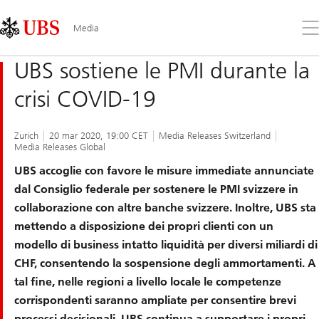
Skip
Content
Links
Area
Apr
Media
il
me
UBS sostiene le PMI durante la
crisi COVID-19
Zurich
20 mar 2020, 19:00 CET
Media Releases Switzerland
Media Releases Global
UBS accoglie con favore le misure immediate annunciate
dal Consiglio federale per sostenere le PMI svizzere in
collaborazione con altre banche svizzere. Inoltre, UBS sta
mettendo a disposizione dei propri clienti con un
modello di business intatto liquidità per diversi miliardi di
CHF, consentendo la sospensione degli ammortamenti. A
tal fine, nelle regioni a livello locale le competenze
corrispondenti saranno ampliate per consentire brevi
processi decisionali. UBS continua a supportare i propri