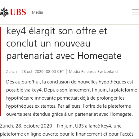
Skip
Content
Links
Area
Ouv
Média
le
me
key4 élargit son offre et
conclut un nouveau
partenariat avec Homegate
Zurich
28 oct. 2020, 08:00 CET
Media Releases Switzerland
Dès aujourd’hui, la conclusion de nouvelles hypothèques est
possible via key4. Depuis son lancement fin juin, la plateforme
hypothécaire innovante permettait déjà de prolonger les
hypothèques existantes. Par ailleurs, l’offre de la plateforme
ouverte sera étendue grâce à un partenariat avec Homegate.
Zurich, 28. octobre 2020 – Fin juin, UBS a lancé key4, une
plateforme en ligne ouverte pour le financement et pour l’accès