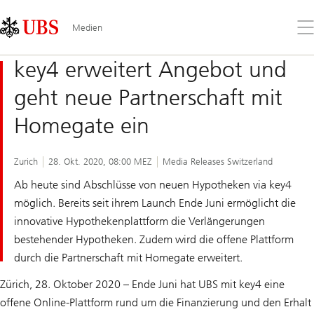
Skip
Content
Links
Area
Öff
Medien
Sie
da
key4 erweitert Angebot und
Me
geht neue Partnerschaft mit
Homegate ein
Zurich
28. Okt. 2020, 08:00 MEZ
Media Releases Switzerland
Ab heute sind Abschlüsse von neuen Hypotheken via key4
möglich. Bereits seit ihrem Launch Ende Juni ermöglicht die
innovative Hypothekenplattform die Verlängerungen
bestehender Hypotheken. Zudem wird die offene Plattform
durch die Partnerschaft mit Homegate erweitert.
Zürich, 28. Oktober 2020 – Ende Juni hat UBS mit key4 eine
offene Online-Plattform rund um die Finanzierung und den Erhalt