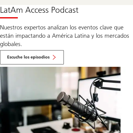
la
sección
LatAm Access Podcast
sobre
Wealth
Way
UBS
Nuestros expertos analizan los eventos clave que
están impactando a América Latina y los mercados
globales.
Ir
a
Escuche los episodios
la
sección
sobre
el
LatAm
Access
Podcast