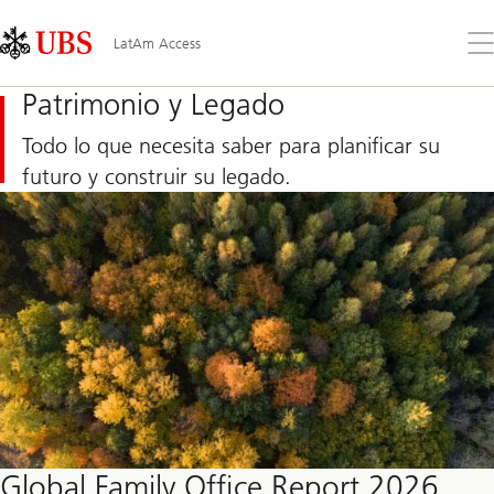
Skip
Content
Links
Area
Ab
LatAm Access
el
me
Patrimonio y Legado
Todo lo que necesita saber para planificar su
futuro y construir su legado.
Global Family Office Report 2026