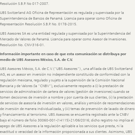
Resolución S.B.P. No 017-2007.
UBS Switzerland AG Oficina de Representación es regulada y supervisada por la
Superintendencia de Bancos de Panamá. Licencia para operar como Oficina de
Representación Resolución S.B.P. No. 0178-2015.
UBS Asesores SA es una entidad regulada y supervisada por la Superintendencia del
Mercado de Valores de Panamá. Licencia para operar como Asesor de Inversiones.
Resolución No. CNV-316-01.
Información importante en caso de que esta comunicación se distribuya por
medio de UBS Asesores México, S.A. de C.V.
UBS Asesores México, S.A. de C.V. (“UBS Asesores”) , una afiliada de UBS Switzerland
AG, es un asesor en inversión no independiente constituido de conformidad con la
regulación mexicana, regulado y sujeto a la supervisión de la Comisión Nacional
Bancaria y de Valores (la "CNBV"), exclusivamente respecto a (i) la prestación de
servicios de administración de cartera de valores (gestión de inversiones) cuando se
tomen decisiones de inversión a nombre y por cuenta de sus clientes, (ii) la prestación
de servicios de asesoría de inversión en valores, análisis y emisión de recomendaciones
de inversión de manera individualizada, y (iii) temas de prevención de lavado de dinero
y financiamiento al terrorismo. UBS Asesores se encuentra registrado ante la CNBV
bajo el número de folio 30060-001-(14115)-21/06/2016; dicho registro no implica el
apego de UBS Asesores a la regulación aplicable a los servicios que presta, ni la
exactitud o veracidad de la información proporcionada a sus clientes. Asimismo, UBS