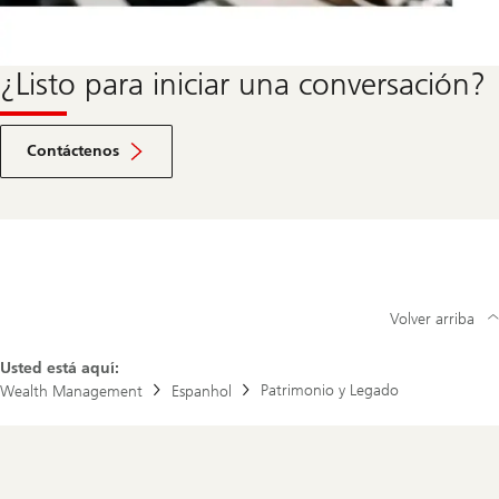
¿Listo para iniciar una conversación?
Ir
a
Contáctenos
la
sección
de
contacto
Volver arriba
Usted está aquí:
Patrimonio y Legado
Wealth Management
Espanhol
Footer
Navigation