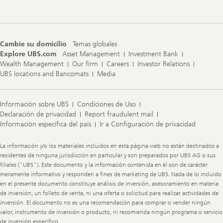
Cambie su domicilio
Temas globales
Explore UBS.com
Asset Management
Investment Bank
Wealth Management
Our firm
Careers
Investor Relations
UBS locations and Bancomats
Media
Información sobre UBS
Condiciones de Uso
Declaración de privacidad
Report fraudulent mail
Información específica del país
Ir a Configuración de privacidad
Legal
La información y/o los materiales incluidos en esta página web no están destinados a
Information
residentes de ninguna jurisdicción en particular y son preparados por UBS AG o sus
filiales ("UBS"). Este documento y la información contenida en él son de carácter
meramente informativo y responden a fines de marketing de UBS. Nada de lo incluido
en el presente documento constituye análisis de inversión, asesoramiento en materia
de inversión, un folleto de venta, ni una oferta o solicitud para realizar actividades de
inversión. El documento no es una recomendación para comprar o vender ningún
valor, instrumento de inversión o producto, ni recomienda ningún programa o servicio
de inversión específico.