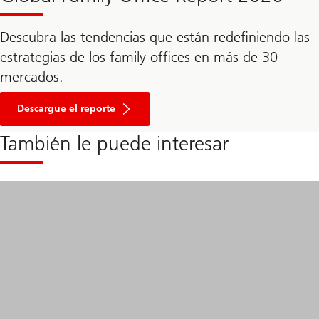
Descubra las tendencias que están redefiniendo las
estrategias de los family offices en más de 30
mercados.
Ir
a
Descargue el reporte
la
sección
También le puede interesar
donde
puede
descargar
el
informe
en
PDF