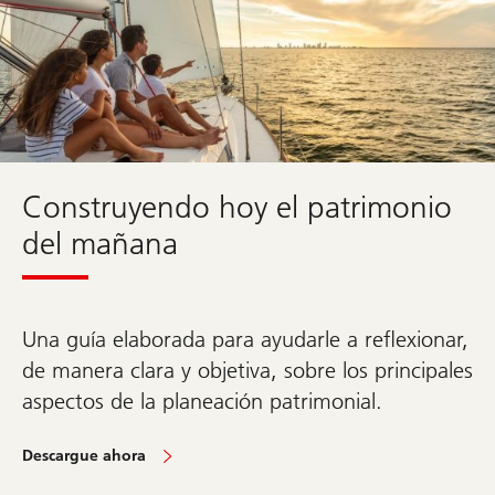
Ir
a
la
sección
sobre
Wealth
Way
UBS
Construyendo hoy el patrimonio
del mañana
Una guía elaborada para ayudarle a reflexionar,
de manera clara y objetiva, sobre los principales
aspectos de la planeación patrimonial.
Descargue ahora
Ir
a