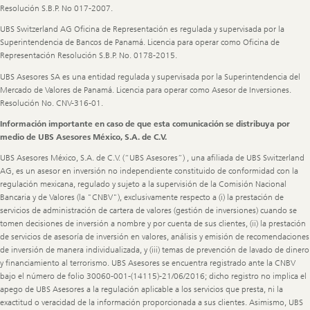
Resolución S.B.P. No 017-2007.
UBS Switzerland AG Oficina de Representación es regulada y supervisada por la
Superintendencia de Bancos de Panamá. Licencia para operar como Oficina de
Representación Resolución S.B.P. No. 0178-2015.
UBS Asesores SA es una entidad regulada y supervisada por la Superintendencia del
Mercado de Valores de Panamá. Licencia para operar como Asesor de Inversiones.
Resolución No. CNV-316-01.
Información importante en caso de que esta comunicación se distribuya por
medio de UBS Asesores México, S.A. de C.V.
UBS Asesores México, S.A. de C.V. (“UBS Asesores”) , una afiliada de UBS Switzerland
AG, es un asesor en inversión no independiente constituido de conformidad con la
regulación mexicana, regulado y sujeto a la supervisión de la Comisión Nacional
Bancaria y de Valores (la "CNBV"), exclusivamente respecto a (i) la prestación de
servicios de administración de cartera de valores (gestión de inversiones) cuando se
tomen decisiones de inversión a nombre y por cuenta de sus clientes, (ii) la prestación
de servicios de asesoría de inversión en valores, análisis y emisión de recomendaciones
de inversión de manera individualizada, y (iii) temas de prevención de lavado de dinero
y financiamiento al terrorismo. UBS Asesores se encuentra registrado ante la CNBV
bajo el número de folio 30060-001-(14115)-21/06/2016; dicho registro no implica el
apego de UBS Asesores a la regulación aplicable a los servicios que presta, ni la
exactitud o veracidad de la información proporcionada a sus clientes. Asimismo, UBS