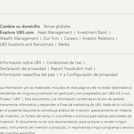
Cambie su domicilio
Temas globales
Explore UBS.com
Asset Management
Investment Bank
Wealth Management
Our firm
Careers
Investor Relations
UBS locations and Bancomats
Media
Información sobre UBS
Condiciones de Uso
Declaración de privacidad
Report fraudulent mail
Información específica del país
Ir a Configuración de privacidad
Legal
La información y/o los materiales incluidos en esta página web no están destinados a
Information
residentes de ninguna jurisdicción en particular y son preparados por UBS AG o sus
filiales ("UBS"). Este documento y la información contenida en él son de carácter
meramente informativo y responden a fines de marketing de UBS. Nada de lo incluido
en el presente documento constituye análisis de inversión, asesoramiento en materia
de inversión, un folleto de venta, ni una oferta o solicitud para realizar actividades de
inversión. El documento no es una recomendación para comprar o vender ningún
valor, instrumento de inversión o producto, ni recomienda ningún programa o servicio
de inversión específico.