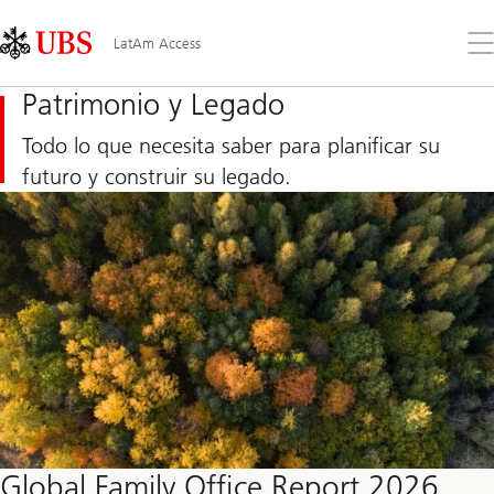
Skip
Content
Links
Area
Ab
LatAm Access
el
me
Patrimonio y Legado
Todo lo que necesita saber para planificar su
futuro y construir su legado.
Global Family Office Report 2026