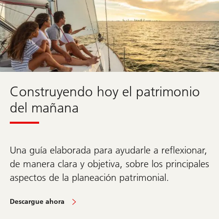
Ir
a
la
sección
sobre
Wealth
Way
UBS
Construyendo hoy el patrimonio
del mañana
Una guía elaborada para ayudarle a reflexionar,
de manera clara y objetiva, sobre los principales
aspectos de la planeación patrimonial.
Descargue ahora
Ir
a