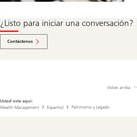
¿Listo para iniciar una conversación?
Ir
a
Contáctenos
la
sección
de
contacto
Volver arriba
Usted está aquí:
Patrimonio y Legado
Wealth Management
Espanhol
Footer
Navigation