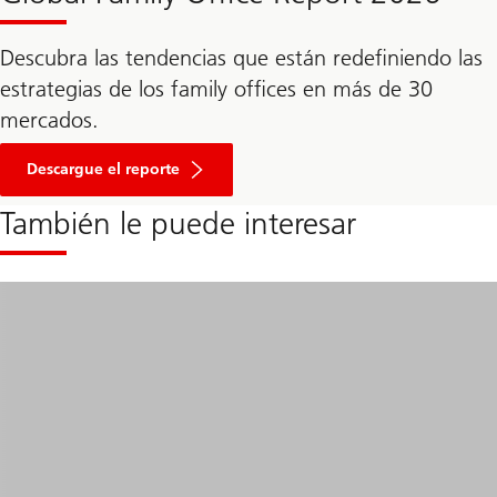
Descubra las tendencias que están redefiniendo las
estrategias de los family offices en más de 30
mercados.
Ir
a
Descargue el reporte
la
sección
También le puede interesar
donde
puede
descargar
el
informe
en
PDF