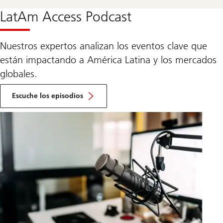
la
sección
LatAm Access Podcast
sobre
Wealth
Way
UBS
Nuestros expertos analizan los eventos clave que
están impactando a América Latina y los mercados
globales.
Ir
a
Escuche los episodios
la
sección
sobre
el
LatAm
Access
Podcast