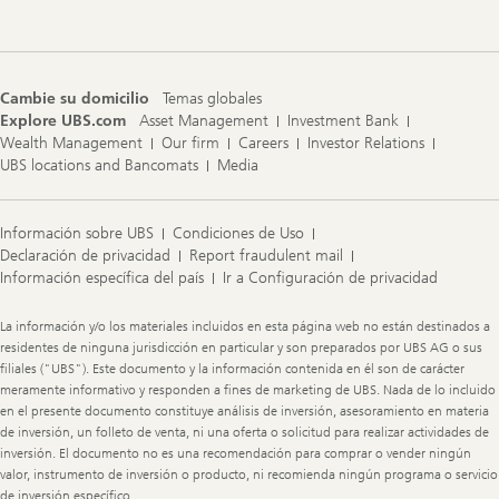
Cambie su domicilio
Temas globales
Explore UBS.com
Asset Management
Investment Bank
Wealth Management
Our firm
Careers
Investor Relations
UBS locations and Bancomats
Media
Información sobre UBS
Condiciones de Uso
Declaración de privacidad
Report fraudulent mail
Información específica del país
Ir a Configuración de privacidad
Legal
La información y/o los materiales incluidos en esta página web no están destinados a
Information
residentes de ninguna jurisdicción en particular y son preparados por UBS AG o sus
filiales ("UBS"). Este documento y la información contenida en él son de carácter
meramente informativo y responden a fines de marketing de UBS. Nada de lo incluido
en el presente documento constituye análisis de inversión, asesoramiento en materia
de inversión, un folleto de venta, ni una oferta o solicitud para realizar actividades de
inversión. El documento no es una recomendación para comprar o vender ningún
valor, instrumento de inversión o producto, ni recomienda ningún programa o servicio
de inversión específico.