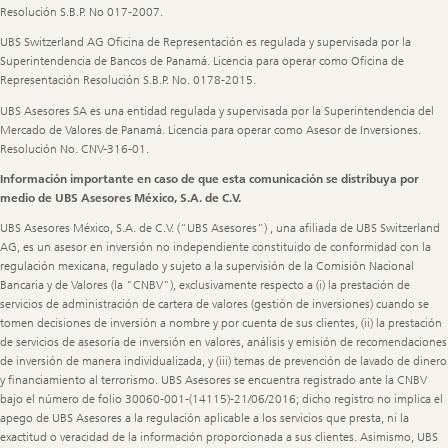
Resolución S.B.P. No 017-2007.
UBS Switzerland AG Oficina de Representación es regulada y supervisada por la
Superintendencia de Bancos de Panamá. Licencia para operar como Oficina de
Representación Resolución S.B.P. No. 0178-2015.
UBS Asesores SA es una entidad regulada y supervisada por la Superintendencia del
Mercado de Valores de Panamá. Licencia para operar como Asesor de Inversiones.
Resolución No. CNV-316-01.
Información importante en caso de que esta comunicación se distribuya por
medio de UBS Asesores México, S.A. de C.V.
UBS Asesores México, S.A. de C.V. (“UBS Asesores”) , una afiliada de UBS Switzerland
AG, es un asesor en inversión no independiente constituido de conformidad con la
regulación mexicana, regulado y sujeto a la supervisión de la Comisión Nacional
Bancaria y de Valores (la "CNBV"), exclusivamente respecto a (i) la prestación de
servicios de administración de cartera de valores (gestión de inversiones) cuando se
tomen decisiones de inversión a nombre y por cuenta de sus clientes, (ii) la prestación
de servicios de asesoría de inversión en valores, análisis y emisión de recomendaciones
de inversión de manera individualizada, y (iii) temas de prevención de lavado de dinero
y financiamiento al terrorismo. UBS Asesores se encuentra registrado ante la CNBV
bajo el número de folio 30060-001-(14115)-21/06/2016; dicho registro no implica el
apego de UBS Asesores a la regulación aplicable a los servicios que presta, ni la
exactitud o veracidad de la información proporcionada a sus clientes. Asimismo, UBS