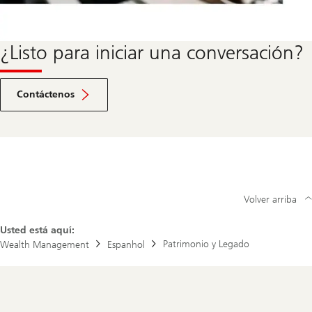
¿Listo para iniciar una conversación?
Ir
a
Contáctenos
la
sección
de
contacto
Volver arriba
Usted está aquí:
Patrimonio y Legado
Wealth Management
Espanhol
Footer
Navigation