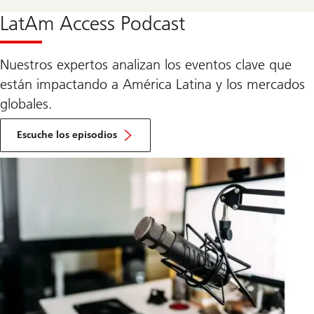
la
sección
LatAm Access Podcast
sobre
Wealth
Way
UBS
Nuestros expertos analizan los eventos clave que
están impactando a América Latina y los mercados
globales.
Ir
a
Escuche los episodios
la
sección
sobre
el
LatAm
Access
Podcast