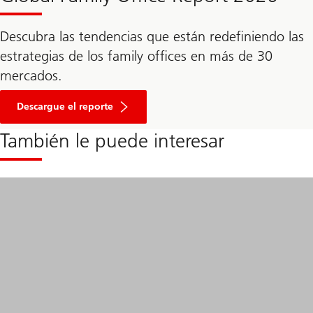
Descubra las tendencias que están redefiniendo las
estrategias de los family offices en más de 30
mercados.
Ir
a
Descargue el reporte
la
sección
También le puede interesar
donde
puede
descargar
el
informe
en
PDF