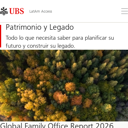
Skip
Content
Links
Area
Ab
LatAm Access
el
me
Patrimonio y Legado
Todo lo que necesita saber para planificar su
futuro y construir su legado.
Global Family Office Report 2026