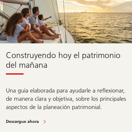
Ir
a
la
sección
sobre
Wealth
Way
UBS
Construyendo hoy el patrimonio
del mañana
Una guía elaborada para ayudarle a reflexionar,
de manera clara y objetiva, sobre los principales
aspectos de la planeación patrimonial.
Descargue ahora
Ir
a