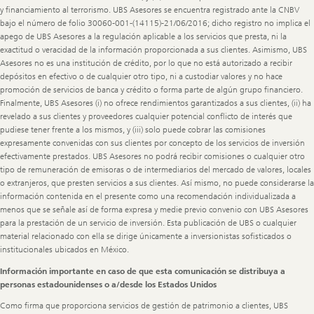
y financiamiento al terrorismo. UBS Asesores se encuentra registrado ante la CNBV
bajo el número de folio 30060-001-(14115)-21/06/2016; dicho registro no implica el
apego de UBS Asesores a la regulación aplicable a los servicios que presta, ni la
exactitud o veracidad de la información proporcionada a sus clientes. Asimismo, UBS
Asesores no es una institución de crédito, por lo que no está autorizado a recibir
depósitos en efectivo o de cualquier otro tipo, ni a custodiar valores y no hace
promoción de servicios de banca y crédito o forma parte de algún grupo financiero.
Finalmente, UBS Asesores (i) no ofrece rendimientos garantizados a sus clientes, (ii) ha
revelado a sus clientes y proveedores cualquier potencial conflicto de interés que
pudiese tener frente a los mismos, y (iii) solo puede cobrar las comisiones
expresamente convenidas con sus clientes por concepto de los servicios de inversión
efectivamente prestados. UBS Asesores no podrá recibir comisiones o cualquier otro
tipo de remuneración de emisoras o de intermediarios del mercado de valores, locales
o extranjeros, que presten servicios a sus clientes. Así mismo, no puede considerarse la
información contenida en el presente como una recomendación individualizada a
menos que se señale así de forma expresa y medie previo convenio con UBS Asesores
para la prestación de un servicio de inversión. Esta publicación de UBS o cualquier
material relacionado con ella se dirige únicamente a inversionistas sofisticados o
institucionales ubicados en México.
Información importante en caso de que esta comunicación se distribuya a
personas estadounidenses o a/desde los Estados Unidos
Como firma que proporciona servicios de gestión de patrimonio a clientes, UBS