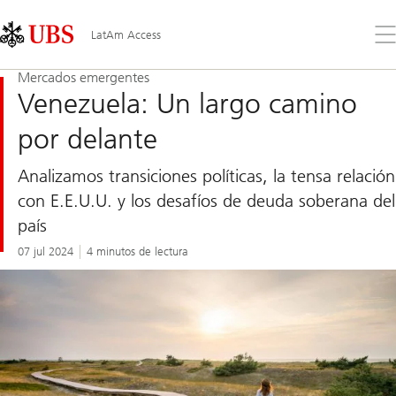
Skip
Content
Links
Area
Ab
LatAm Access
el
me
Mercados emergentes
Venezuela: Un largo camino
por delante
Analizamos transiciones políticas, la tensa relación
con E.E.U.U. y los desafíos de deuda soberana del
país
07 jul 2024
4 minutos de lectura