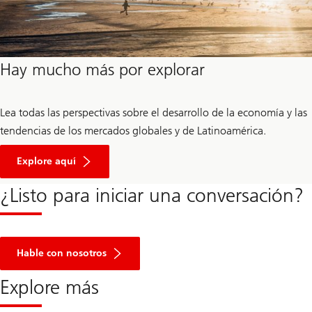
Perspectivas
Perspectivas
Hay mucho más por explorar
Economía
Economía
y
y
Mercados
Mercados
Lea todas las perspectivas sobre el desarrollo de la economía y las
tendencias de los mercados globales y de Latinoamérica.
Perspectivas
Economía
Explore aquí
y
Mercados
¿Listo para iniciar una conversación?
Ir
al
Hable con nosotros
formulario
Explore más