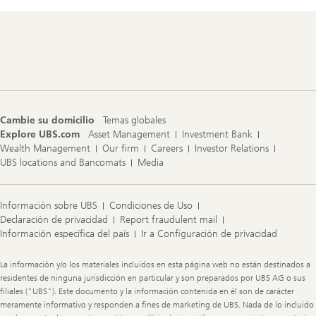
Footer
Navigation
Cambie su domicilio
Temas globales
Explore UBS.com
Asset Management
Investment Bank
Wealth Management
Our firm
Careers
Investor Relations
UBS locations and Bancomats
Media
Información sobre UBS
Condiciones de Uso
Declaración de privacidad
Report fraudulent mail
Información específica del país
Ir a Configuración de privacidad
Legal
La información y/o los materiales incluidos en esta página web no están destinados a
Information
residentes de ninguna jurisdicción en particular y son preparados por UBS AG o sus
filiales ("UBS"). Este documento y la información contenida en él son de carácter
meramente informativo y responden a fines de marketing de UBS. Nada de lo incluido