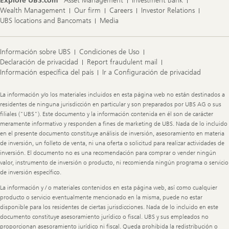
Explore UBS.com
Asset Management
Investment Bank
Wealth Management
Our firm
Careers
Investor Relations
UBS locations and Bancomats
Media
Información sobre UBS
Condiciones de Uso
Declaración de privacidad
Report fraudulent mail
Información específica del país
Ir a Configuración de privacidad
Legal
La información y/o los materiales incluidos en esta página web no están destinados a
Information
residentes de ninguna jurisdicción en particular y son preparados por UBS AG o sus
filiales ("UBS"). Este documento y la información contenida en él son de carácter
meramente informativo y responden a fines de marketing de UBS. Nada de lo incluido
en el presente documento constituye análisis de inversión, asesoramiento en materia
de inversión, un folleto de venta, ni una oferta o solicitud para realizar actividades de
inversión. El documento no es una recomendación para comprar o vender ningún
valor, instrumento de inversión o producto, ni recomienda ningún programa o servicio
de inversión específico.
La información y / o materiales contenidos en esta página web, así como cualquier
producto o servicio eventualmente mencionado en la misma, puede no estar
disponible para los residentes de ciertas jurisdicciones. Nada de lo incluido en este
documento constituye asesoramiento jurídico o fiscal. UBS y sus empleados no
proporcionan asesoramiento jurídico ni fiscal. Queda prohibida la redistribución o