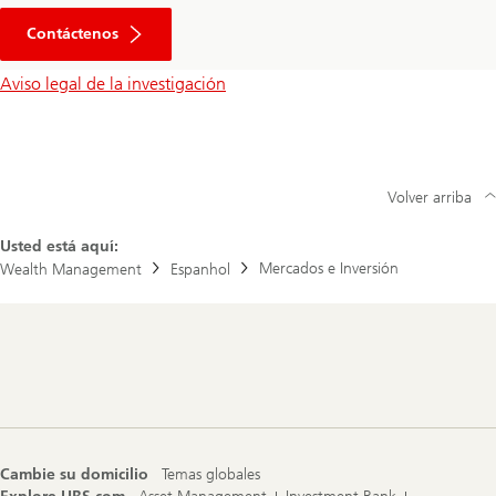
Ir
al
Contáctenos
formulario
Aviso legal de la investigación
Volver arriba
Usted está aquí:
Mercados e Inversión
Wealth Management
Espanhol
Footer
Navigation
Cambie su domicilio
Temas globales