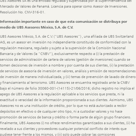
UBS Asesores SA es una entidad regulada y supervisada por la Superintendencia del
Mercado de Valores de Panamá. Licencia para operar como Asesor de Inversiones.
Resolución No. CNV-316-01.
Información importante en caso de que esta comunicación se distribuya por
medio de UBS Asesores México, S.A. de C.V.
UBS Asesores México, S.A. de C.V. (“UBS Asesores”) , una afiliada de UBS Switzerland
AG, es un asesor en inversión no independiente constituido de conformidad con la
regulación mexicana, regulado y sujeto a la supervisión de la Comisión Nacional
Bancaria y de Valores (la "CNBV"), exclusivamente respecto a (i) la prestación de
servicios de administración de cartera de valores (gestión de inversiones) cuando se
tomen decisiones de inversión a nombre y por cuenta de sus clientes, (ii) la prestación
de servicios de asesoría de inversión en valores, análisis y emisión de recomendaciones
de inversión de manera individualizada, y (iii) temas de prevención de lavado de dinero
y financiamiento al terrorismo. UBS Asesores se encuentra registrado ante la CNBV
bajo el número de folio 30060-001-(14115)-21/06/2016; dicho registro no implica el
apego de UBS Asesores a la regulación aplicable a los servicios que presta, ni la
exactitud o veracidad de la información proporcionada a sus clientes. Asimismo, UBS
Asesores no es una institución de crédito, por lo que no está autorizado a recibir
depósitos en efectivo o de cualquier otro tipo, ni a custodiar valores y no hace
promoción de servicios de banca y crédito o forma parte de algún grupo financiero.
Finalmente, UBS Asesores (i) no ofrece rendimientos garantizados a sus clientes, (ii) ha
revelado a sus clientes y proveedores cualquier potencial conflicto de interés que
pudiese tener frente a los mismos, y (iii) solo puede cobrar las comisiones