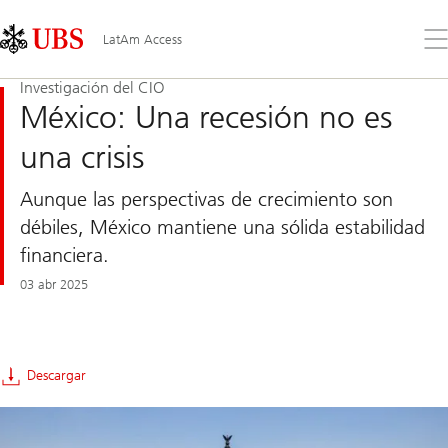
Skip
Content
Links
Area
Ab
LatAm Access
el
me
Investigación del CIO
México: Una recesión no es
una crisis
Aunque las perspectivas de crecimiento son
débiles, México mantiene una sólida estabilidad
financiera.
03 abr 2025
Descargar