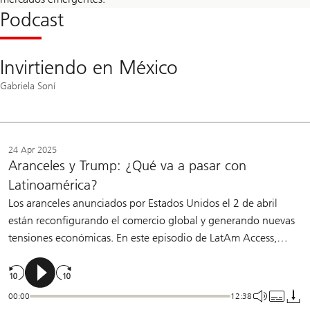
Podcast
Invirtiendo en México
Gabriela Soní
24 Apr 2025
Aranceles y Trump: ¿Qué va a pasar con
Latinoamérica?
Los aranceles anunciados por Estados Unidos el 2 de abril
están reconfigurando el comercio global y generando nuevas
tensiones económicas. En este episodio de LatAm Access,
Alejo Czerwonko y Alberto Rojas analizan las implicaciones de
esta política arancelaria y cómo podría afectar a América
Latina en el corto y mediano plazo.
00:00
12:38