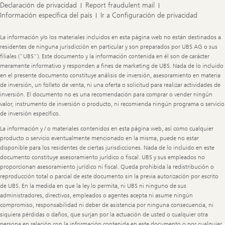
Declaración de privacidad
Report fraudulent mail
Información específica del país
Ir a Configuración de privacidad
Legal
La información y/o los materiales incluidos en esta página web no están destinados a
Information
residentes de ninguna jurisdicción en particular y son preparados por UBS AG o sus
filiales ("UBS"). Este documento y la información contenida en él son de carácter
meramente informativo y responden a fines de marketing de UBS. Nada de lo incluido
en el presente documento constituye análisis de inversión, asesoramiento en materia
de inversión, un folleto de venta, ni una oferta o solicitud para realizar actividades de
inversión. El documento no es una recomendación para comprar o vender ningún
valor, instrumento de inversión o producto, ni recomienda ningún programa o servicio
de inversión específico.
La información y / o materiales contenidos en esta página web, así como cualquier
producto o servicio eventualmente mencionado en la misma, puede no estar
disponible para los residentes de ciertas jurisdicciones. Nada de lo incluido en este
documento constituye asesoramiento jurídico o fiscal. UBS y sus empleados no
proporcionan asesoramiento jurídico ni fiscal. Queda prohibida la redistribución o
reproducción total o parcial de este documento sin la previa autorización por escrito
de UBS. En la medida en que la ley lo permita, ni UBS ni ninguno de sus
administradores, directivos, empleados o agentes acepta ni asume ningún
compromiso, responsabilidad ni deber de asistencia por ninguna consecuencia, ni
siquiera pérdidas o daños, que surjan por la actuación de usted o cualquier otra
persona en relación con la información contenida en este documento o por cualquier