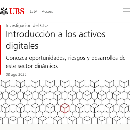
Skip
Content
Links
Area
Ab
LatAm Access
el
me
Investigación del CIO
Introducción a los activos
digitales
Conozca oportunidades, riesgos y desarrollos de
este sector dinámico.
08 ago 2025