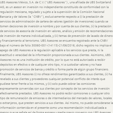
UBS Asesores México, S.A. de C.V. (“UBS Asesores”) , una afiliada de UBS Switzerland
AG, es un asesor en inversión no independiente constituido de conformidad con la
regulación mexicana, regulado y sujeto a la supervisión de la Comisión Nacional
Bancaria y de Valores (la "CNBV"), exclusivamente respecto a (i) la prestación de
servicios de administración de cartera de valores (gestión de inversiones) cuando se
tomen decisiones de inversión a nombre y por cuenta de sus clientes, (ii) la prestación
de servicios de asesoría de inversión en valores, análisis y emisión de recomendaciones
de inversión de manera individualizada, y (iii) temas de prevención de lavado de dinero
y financiamiento al terrorismo. UBS Asesores se encuentra registrado ante la CNBV
bajo el número de folio 30060-001-(14115)-21/06/2016; dicho registro no implica el
apego de UBS Asesores a la regulación aplicable a los servicios que presta, ni la
exactitud o veracidad de la información proporcionada a sus clientes. Asimismo, UBS
Asesores no es una institución de crédito, por lo que no está autorizado a recibir
depósitos en efectivo o de cualquier otro tipo, ni a custodiar valores y no hace
promoción de servicios de banca y crédito o forma parte de algún grupo financiero.
Finalmente, UBS Asesores (i) no ofrece rendimientos garantizados a sus clientes, (ii) ha
revelado a sus clientes y proveedores cualquier potencial conflicto de interés que
pudiese tener frente a los mismos, y (iii) solo puede cobrar las comisiones
expresamente convenidas con sus clientes por concepto de los servicios de inversión
efectivamente prestados. UBS Asesores no podrá recibir comisiones o cualquier otro
tipo de remuneración de emisoras o de intermediarios del mercado de valores, locales
o extranjeros, que presten servicios a sus clientes. Así mismo, no puede considerarse la
información contenida en el presente como una recomendación individualizada a
menos que se señale así de forma expresa y medie previo convenio con UBS Asesores