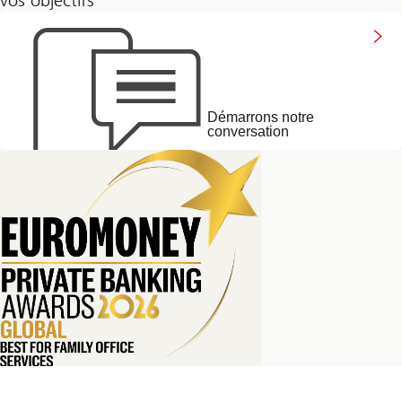
vos objectifs
Connect
with
us
Démarrons notre
conversation