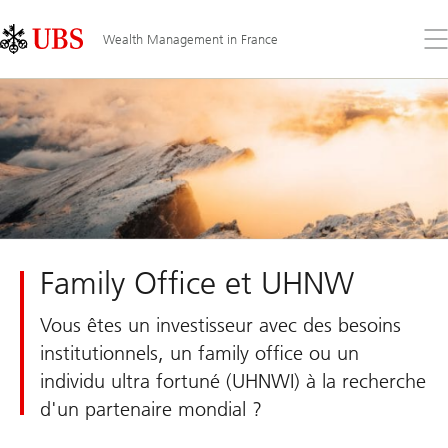
Skip
Content
Links
Area
Ouv
Wealth Management in France
le
me
Family Office et UHNW
Vous êtes un investisseur avec des besoins
institutionnels, un family office ou un
individu ultra fortuné (UHNWI) à la recherche
d'un partenaire mondial ?