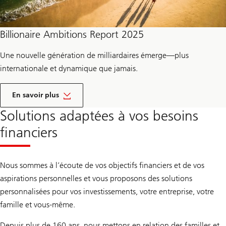
a
l
F
a
Billionaire Ambitions Report 2025
m
i
l
Une nouvelle génération de milliardaires émerge—plus
y
O
internationale et dynamique que jamais.
f
f
l
i
e
En savoir plus
c
r
e
a
Solutions adaptées à vos besoins
2
p
0
p
financiers
2
o
5
r
t
d
Nous sommes à l’écoute de vos objectifs financiers et de vos
e
s
aspirations personnelles et vous proposons des solutions
B
personnalisées pour vos investissements, votre entreprise, votre
i
l
famille et vous-même.
l
i
o
Depuis plus de 160 ans, nous mettons en relation des familles et