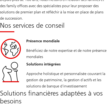
n
des family offices avec des spécialistes pour leur proposer des
a
i
solutions de premier plan et réfléchir à la mise en place de plans
r
de succession.
e
A
Nos services de conseil
m
b
i
t
Présence mondiale
i
o
n
Bénéficiez de notre expertise et de notre présence
s
2
mondiales
0
2
Solutions intégrées
5
Approche holistique et personnalisée couvrant la
gestion de patrimoine, la gestion d'actifs et les
solutions de banque d'investissement
Solutions financières adaptées à vos
besoins