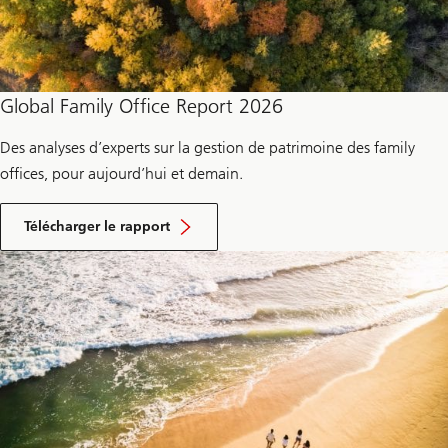
Global Family Office Report 2026
Des analyses d’experts sur la gestion de patrimoine des family
offices, pour aujourd’hui et demain.
l
e
Télécharger le rapport
r
a
p
p
o
r
t
d
u
G
l
o
b