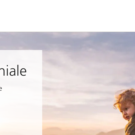
niale
e