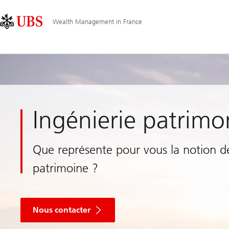
Skip
Content
Navigation
Links
Area
principale
Wealth Management in France
Ingénierie patrimo
Que représente pour vous la notion d
patrimoine ?
Nous contacter