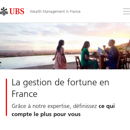
Skip
Content
Links
Area
Ouv
Wealth Management in France
le
me
La gestion de fortune en
France
Grâce à notre expertise, définissez
ce qui
compte le plus pour vous