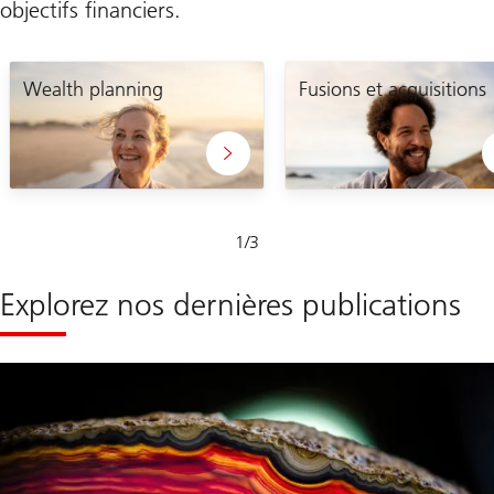
objectifs financiers.
Ingénierie
patrimoniale
Wealth planning
Fusions et acquisitions
Glissement
1
/
3
1-
3
Explorez nos dernières publications