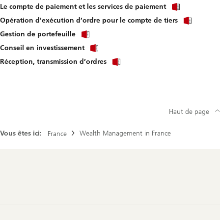
Click
to
Le compte de paiement et les services de paiement
link
download
Click
to
Opération d'exécution d’ordre pour le compte de tiers
file.
link
download
Click
to
Gestion de portefeuille
file.
link
downl
Click
to
Conseil en investissement
file.
link
download
Click
to
Réception, transmission d’ordres
file.
link
download
to
file.
download
file.
Haut de page
Vous êtes ici:
Wealth Management in France
France
Footer
Navigation