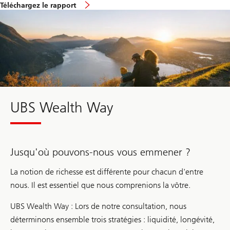
f
f
Téléchargez le rapport
o
i
en
r
c
détail
g
e
l
r
o
e
b
p
a
o
l
r
e
t
n
2
t
0
r
2
UBS Wealth Way
e
6
p
r
e
n
Jusqu'où pouvons-nous vous emmener ?
e
u
r
La notion de richesse est différente pour chacun d'entre
r
e
nous. Il est essentiel que nous comprenions la vôtre.
p
o
UBS Wealth Way : Lors de notre consultation, nous
r
t
déterminons ensemble trois stratégies : liquidité, longévité,
2