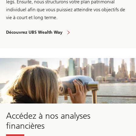
legs. Ensuite, nous structurons votre plan patrimonial
0
2
individuel afin que vous puissiez atteindre vos objectifs de
6
vie à court et long terme.
Découvrez UBS Wealth Way
en
détail
insights
Accédez à nos analyses
financières