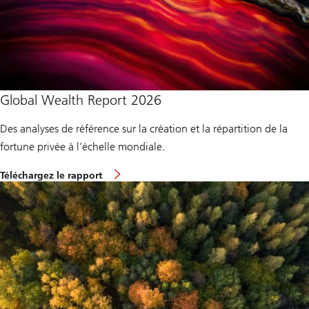
Global Wealth Report 2026
Des analyses de référence sur la création et la répartition de la
fortune privée à l’échelle mondiale.
f
Téléchargez le rapport
o
r
g
l
o
b
a
l
w
e
a
l