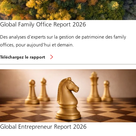
t
h
r
e
p
Global Family Office Report 2026
o
r
Des analyses d’experts sur la gestion de patrimoine des family
t
2
offices, pour aujourd’hui et demain.
0
2
f
6
Téléchargez le rapport
o
r
g
l
o
b
a
l
f
a
m
i
l
y
Global Entrepreneur Report 2026
o
f