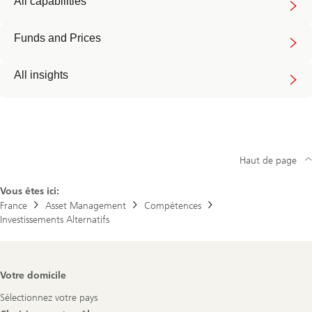
All capabilities
Funds and Prices
All insights
Haut de page
Vous êtes ici:
France
Asset Management
Compétences
Investissements Alternatifs
Footer
Votre domicile
Navigation
Sélectionnez votre pays