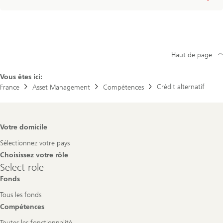
Haut de page
Vous êtes ici:
Crédit alternatif
France
Asset Management
Compétences
Footer
Votre domicile
Navigation
Sélectionnez votre pays
Choisissez votre rôle
Select
Select role
role
Fonds
Tous les fonds
Compétences
Toutes les fonctionnalité