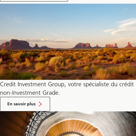
Credit Investment Group, votre spécialiste du crédit
non-Investment Grade.
sur
Credit
En savoir plus
Investment
Group,
votre
spécialiste
du
crédit