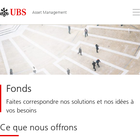
Skip
Content
Links
Area
Ouv
Asset Management
le
me
Fonds
Faites correspondre nos solutions et nos idées à
vos besoins
Ce que nous offrons