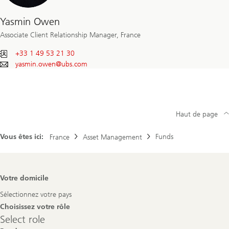
Yasmin Owen
Associate Client Relationship Manager, France
+33 1 49 53 21 30
yasmin.owen@
ubs.com
Haut de page
Vous êtes ici:
Funds
France
Asset Management
Footer
Votre domicile
Navigation
Sélectionnez votre pays
Choisissez votre rôle
Select
Select role
role