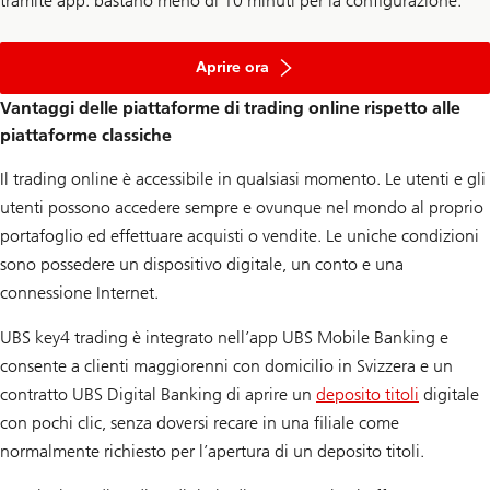
tramite app: bastano meno di 10 minuti per la configurazione.
e
iniziate
Aprire ora
a
investire
Vantaggi delle piattaforme di trading online rispetto alle
piattaforme classiche
Il trading online è accessibile in qualsiasi momento. Le utenti e gli
utenti possono accedere sempre e ovunque nel mondo al proprio
portafoglio ed effettuare acquisti o vendite. Le uniche condizioni
sono possedere un dispositivo digitale, un conto e una
connessione Internet.
UBS key4 trading è integrato nell’app UBS Mobile Banking e
consente a clienti maggiorenni con domicilio in Svizzera e un
contratto UBS Digital Banking di aprire un
deposito titoli
digitale
con pochi clic, senza doversi recare in una filiale come
normalmente richiesto per l’apertura di un deposito titoli.