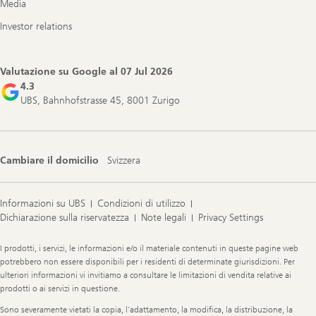
Media
Investor relations
Valutazione su Google al
07 Jul 2026
4.3
UBS, Bahnhofstrasse 45, 8001 Zurigo
Cambiare il domicilio
Svizzera
Informazioni su UBS
Condizioni di utilizzo
Dichiarazione sulla riservatezza
Note legali
Privacy Settings
Legal
I prodotti, i servizi, le informazioni e/o il materiale contenuti in queste pagine web
Information
potrebbero non essere disponibili per i residenti di determinate giurisdizioni. Per
ulteriori informazioni vi invitiamo a consultare le limitazioni di vendita relative ai
prodotti o ai servizi in questione.
Sono severamente vietati la copia, l’adattamento, la modifica, la distribuzione, la