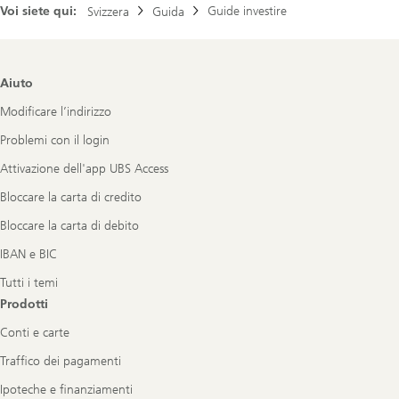
Voi siete qui:
Guide investire
Svizzera
Guida
Footer
Aiuto
Navigation
Modificare l’indirizzo
Problemi con il login
Attivazione dell'app UBS Access
Bloccare la carta di credito
Bloccare la carta di debito
IBAN e BIC
Tutti i temi
Prodotti
Conti e carte
Traffico dei pagamenti
Ipoteche e finanziamenti