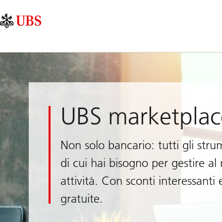
Skip
Content
Navigazione
Links
Area
principale
UBS marketplac
Non solo bancario: tutti gli strum
di cui hai bisogno per gestire al
attività. Con sconti interessanti
gratuite.