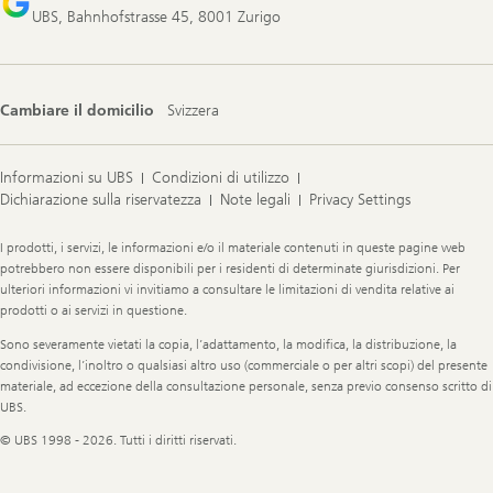
UBS, Bahnhofstrasse 45, 8001 Zurigo
Cambiare il domicilio
Svizzera
Informazioni su UBS
Condizioni di utilizzo
Dichiarazione sulla riservatezza
Note legali
Privacy Settings
Legal
I prodotti, i servizi, le informazioni e/o il materiale contenuti in queste pagine web
Information
potrebbero non essere disponibili per i residenti di determinate giurisdizioni. Per
ulteriori informazioni vi invitiamo a consultare le limitazioni di vendita relative ai
prodotti o ai servizi in questione.
Sono severamente vietati la copia, l’adattamento, la modifica, la distribuzione, la
condivisione, l’inoltro o qualsiasi altro uso (commerciale o per altri scopi) del presente
materiale, ad eccezione della consultazione personale, senza previo consenso scritto di
UBS.
© UBS 1998 - 2026. Tutti i diritti riservati.