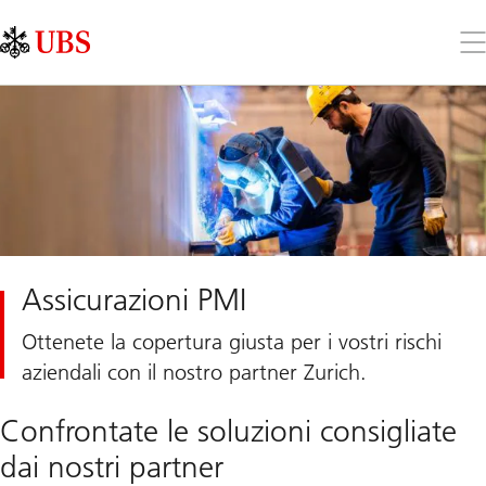
Skip
Content
Links
Area
Apr
il
me
Assicurazioni PMI
Ottenete la copertura giusta per i vostri rischi
aziendali con il nostro partner Zurich.
Confrontate le soluzioni consigliate
dai nostri partner