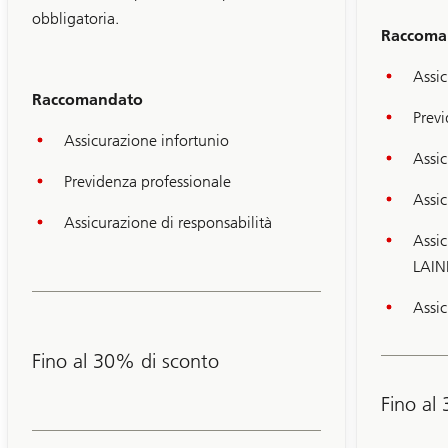
obbligatoria.
Raccoma
Assic
Diapositiva
Raccomandato
1-
3
Previ
Assicurazione infortunio
Assic
Previdenza professionale
Assic
Assicurazione di responsabilità
Assi
LAIN
Assic
Fino al 30% di sconto
Fino al