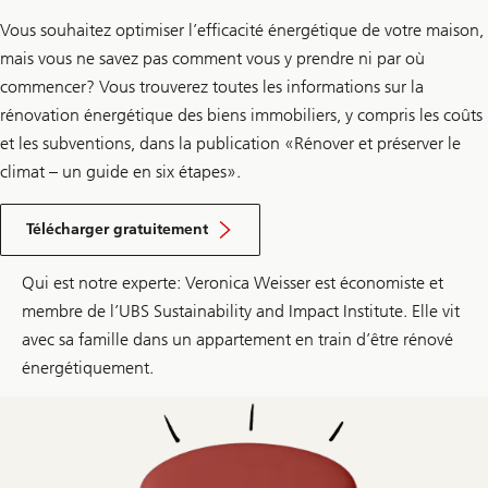
Vous souhaitez optimiser l’efficacité énergétique de votre maison,
mais vous ne savez pas comment vous y prendre ni par où
commencer? Vous trouverez toutes les informations sur la
rénovation énergétique des biens immobiliers, y compris les coûts
et les subventions, dans la publication «Rénover et préserver le
climat – un guide en six étapes».
E
n
Télécharger gratuitement
v
i
r
Qui est notre experte: Veronica Weisser est économiste et
o
membre de l’UBS Sustainability and Impact Institute. Elle vit
n
G
avec sa famille dans un appartement en train d’être rénové
u
énergétiquement.
i
d
e
«
R
é
n