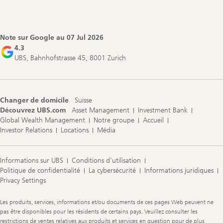
Footer
Navigation
Note sur Google au
07 Jul 2026
4.3
UBS, Bahnhofstrasse 45, 8001 Zurich
Changer de domicile
Suisse
Découvrez UBS.com
Asset Management
Investment Bank
Global Wealth Management
Notre groupe
Accueil
Investor Relations
Locations
Média
Informations sur UBS
Conditions d'utilisation
Politique de confidentialité
La cybersécurité
Informations juridiques
Privacy Settings
Legal
Les produits, services, informations et/ou documents de ces pages Web peuvent ne
Information
pas être disponibles pour les résidents de certains pays. Veuillez consulter les
restrictions de ventes relatives aux produits et services en question pour de plus