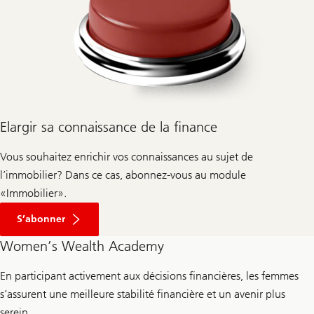
o
v
e
r
e
t
p
r
é
s
e
Elargir sa connaissance de la finance
r
v
e
Vous souhaitez enrichir vos connaissances au sujet de
r
l
l’immobilier? Dans ce cas, abonnez-vous au module
e
c
«Immobilier».
l
i
S’abonner
m
a
Women’s Wealth Academy
t
e
n
En participant activement aux décisions financières, les femmes
6
é
s’assurent une meilleure stabilité financière et un avenir plus
t
serein.