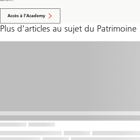
a
p
e
s
Accès à l’Academy
»
Plus d’articles au sujet du Patrimoine