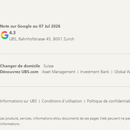
Footer
Navigation
Note sur Google au
07 Jul 2026
4.3
UBS, Bahnhofstrasse 45, 8001 Zurich
Changer de domicile
Suisse
Découvrez UBS.com
Asset Management
Investment Bank
Global 
Informations sur UBS
Conditions d'utilisation
Politique de confidential
Legal
Les produits, services, informations et/ou documents de ces pages Web peuvent ne pas êt
Information
informations.