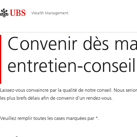
Skip
Content
Navigation
Links
Area
principale
Wealth Management
Convenir dès ma
entretien-conseil
Laissez-vous convaincre par la qualité de notre conseil. Nous ser
les plus brefs délais afin de convenir d’un rendez-vous.
Veuillez remplir toutes les cases marquées par *.
QR number