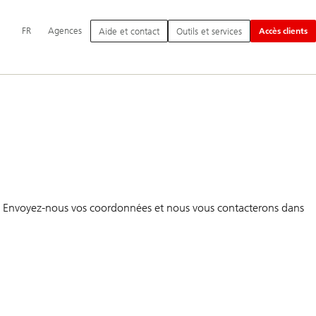
Navigation
FR
Agences
Aide et contact
Outils et services
Accès clients
principale
eil. Envoyez-nous vos coordonnées et nous vous contacterons dans