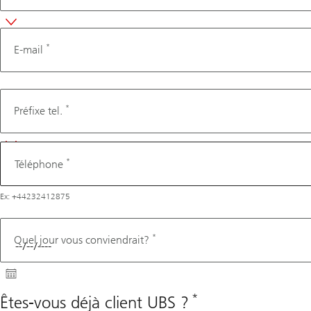
*
E-mail
Téléphone
*
Préfixe tel.
*
Téléphone
Ex: +44232412875
*
Quel jour vous conviendrait?
*
Êtes-vous déjà client UBS ?