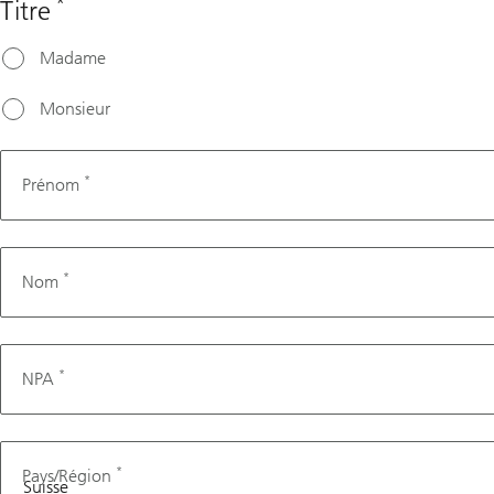
*
Titre
Madame
Monsieur
*
Prénom
*
Nom
*
NPA
*
Pays/Région