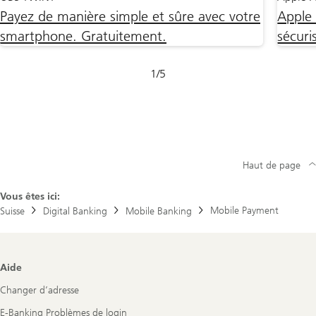
Payez de manière simple et sûre avec votre
Apple
smartphone. Gratuitement.
sécuri
Glissement
1
/
5
1-
5
Haut de page
Vous êtes ici:
Mobile Payment
Suisse
Digital Banking
Mobile Banking
Footer
Aide
Navigation
Changer d’adresse
E-Banking Problèmes de login