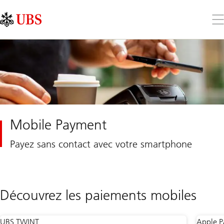
Skip
Content
Links
Area
Ouv
le
me
Mobile Payment
Payez sans contact avec votre smartphone
Découvrez les paiements mobiles
UBS TWINT
Apple P