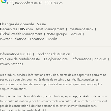
UBS, Bahnhofstrasse 45, 8001 Zurich
Changer de domicile
Suisse
Découvrez UBS.com
Asset Management
Investment Bank
Global Wealth Management
Notre groupe
Accueil
Investor Relations
Locations
Média
Informations sur UBS
Conditions d'utilisation
Politique de confidentialité
La cybersécurité
Informations juridiques
Privacy Settings
Legal
Les produits, services, informations et/ou documents de ces pages Web peuvent ne
Information
pas être disponibles pour les résidents de certains pays. Veuillez consulter les
restrictions de ventes relatives aux produits et services en question pour de plus
amples informations.
La copie, l'édition, la modification, la distribution, le partage, la création de liens ou
toute autre utilisation (à des fins commerciales ou autres) de ce contenu ne relevant
pas de la consultation à des fins personnelles, est strictement interdite sans
l'autorisation écrite préalable d'UBS.