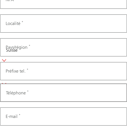
*
Localité
*
Pays/région
Téléphone
*
Préfixe tel.
*
Téléphone
*
E-mail