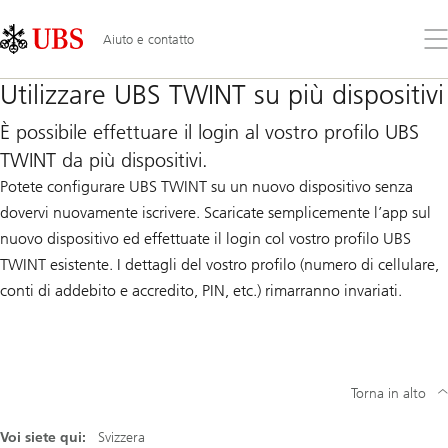
Skip
Content
Links
Area
Apr
Aiuto e contatto
il
me
Utilizzare UBS TWINT su più dispositivi
È possibile effettuare il login al vostro profilo UBS
TWINT da più dispositivi.
Potete configurare UBS TWINT su un nuovo dispositivo senza
dovervi nuovamente iscrivere. Scaricate semplicemente l’app sul
nuovo dispositivo ed effettuate il login col vostro profilo UBS
TWINT esistente. I dettagli del vostro profilo (numero di cellulare,
conti di addebito e accredito, PIN, etc.) rimarranno invariati.
Torna in alto
Voi siete qui:
Svizzera