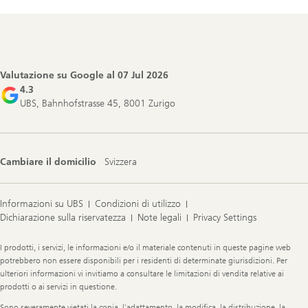
Footer
Navigation
Valutazione su Google al
07 Jul 2026
4.3
UBS, Bahnhofstrasse 45, 8001 Zurigo
Cambiare il domicilio
Svizzera
Informazioni su UBS
Condizioni di utilizzo
Dichiarazione sulla riservatezza
Note legali
Privacy Settings
Legal
I prodotti, i servizi, le informazioni e/o il materiale contenuti in queste pagine web
Information
potrebbero non essere disponibili per i residenti di determinate giurisdizioni. Per
ulteriori informazioni vi invitiamo a consultare le limitazioni di vendita relative ai
prodotti o ai servizi in questione.
Sono severamente vietati la copia, l’adattamento, la modifica, la distribuzione, la