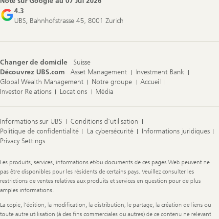
Note sur Google au
07 Jul 2026
4.3
UBS, Bahnhofstrasse 45, 8001 Zurich
Changer de domicile
Suisse
Découvrez UBS.com
Asset Management
Investment Bank
Global Wealth Management
Notre groupe
Accueil
Investor Relations
Locations
Média
Informations sur UBS
Conditions d'utilisation
Politique de confidentialité
La cybersécurité
Informations juridiques
Privacy Settings
Legal
Les produits, services, informations et/ou documents de ces pages Web peuvent ne
Information
pas être disponibles pour les résidents de certains pays. Veuillez consulter les
restrictions de ventes relatives aux produits et services en question pour de plus
amples informations.
La copie, l'édition, la modification, la distribution, le partage, la création de liens ou
toute autre utilisation (à des fins commerciales ou autres) de ce contenu ne relevant