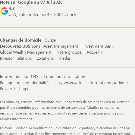
Note sur Google au
07 Jul 2026
4.3
UBS, Bahnhofstrasse 45, 8001 Zurich
Changer de domicile
Suisse
Découvrez UBS.com
Asset Management
Investment Bank
Global Wealth Management
Notre groupe
Accueil
Investor Relations
Locations
Média
Informations sur UBS
Conditions d'utilisation
Politique de confidentialité
La cybersécurité
Informations juridiques
Privacy Settings
Legal
Les produits, services, informations et/ou documents de ces pages Web peuvent ne
Information
pas être disponibles pour les résidents de certains pays. Veuillez consulter les
restrictions de ventes relatives aux produits et services en question pour de plus
amples informations.
La copie, l'édition, la modification, la distribution, le partage, la création de liens ou
toute autre utilisation (à des fins commerciales ou autres) de ce contenu ne relevant