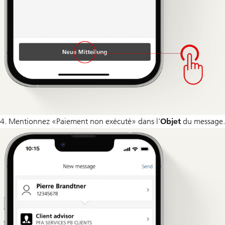
4. Mentionnez «Paiement non exécuté» dans l’
Objet
du message.