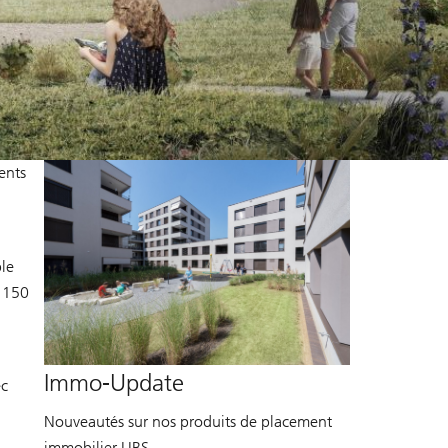
ents
le
s 150
Immo-Update
ec
Nouveautés sur nos produits de placement
immobilier UBS