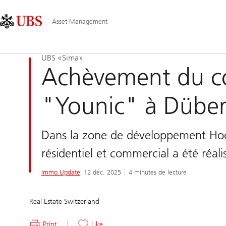
Skip
Content
Navigation
Links
Area
principale
Asset Management
UBS «Sima»
Achèvement du co
"Younic" à Dübe
Dans la zone de développement Ho
résidentiel et commercial a été réal
Immo Update
12 déc. 2025
4 minutes de lecture
Real Estate Switzerland
Print
Like