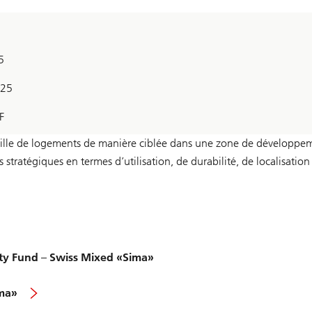
5
025
F
uille de logements de manière ciblée dans une zone de développe
stratégiques en termes d’utilisation, de durabilité, de localisation
.
»
ty Fund – Swiss Mixed «Sima»
ima»