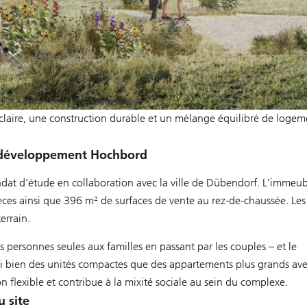
e claire, une construction durable et un mélange équilibré de logem
e développement Hochbord
dat d’étude en collaboration avec la ville de Dübendorf. L’immeub
èces ainsi que 396 m² de surfaces de vente au rez-de-chaussée. Le
errain.
 personnes seules aux familles en passant par les couples – et le
si bien des unités compactes que des appartements plus grands av
n flexible et contribue à la mixité sociale au sein du complexe.
u site