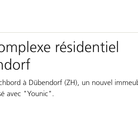
mplexe résidentiel
ndorf
chbord à Dübendorf (ZH), un nouvel immeu
isé avec "Younic".