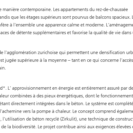
de manière contemporaine. Les appartements du rez-de-chaussée
tandis que les étages supérieurs sont pourvus de balcons spacieux. 
 confère à l’ensemble une apparence calme et moderne. L’aménagem
paces de détente supplémentaires et favorise la qualité de vie dans
e l’agglomération zurichoise qui permettent une densification ur
est jugée supérieure à la moyenne – tant en ce qui concerne l’accès
in.
old*. L’ approvisionnement en énergie est entièrement assuré par d
leur combinées à des pieux énergétiques, dont le fonctionnement
 étant directement intégrées dans le béton. Le système est complét
et l’achemine vers la pompe à chaleur. Le concept comprend égalem
l’utilisation de béton recyclé (Zirkulit), une technique de construc
e la biodiversité. Le projet contribue ainsi aux exigences élevées