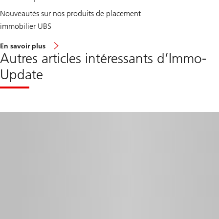
Nouveautés sur nos produits de placement
immobilier UBS
e
En savoir plus
n
Autres articles intéressants d’Immo-
v
i
Update
r
o
n
I
m
m
o
-
U
p
d
a
t
e