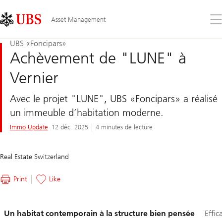
Skip
Content
Links
Area
Ouv
Asset Management
le
me
UBS «Foncipars»
Achèvement de "LUNE" à
Vernier
Avec le projet "LUNE", UBS «Foncipars» a réalisé
un immeuble d’habitation moderne.
Immo Update
12 déc. 2025
4 minutes de lecture
Real Estate Switzerland
Print
Like
Glissement
Un habitat contemporain à la structure bien pensée
Effic
1-