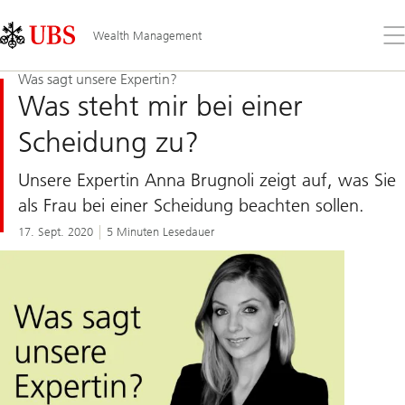
Skip
Content
Links
Area
Öff
Wealth Management
Sie
da
Was sagt unsere Expertin?
Me
Was steht mir bei einer
Scheidung zu?
Unsere Expertin Anna Brugnoli zeigt auf, was Sie
als Frau bei einer Scheidung beachten sollen.
17. Sept. 2020
5 Minuten Lesedauer