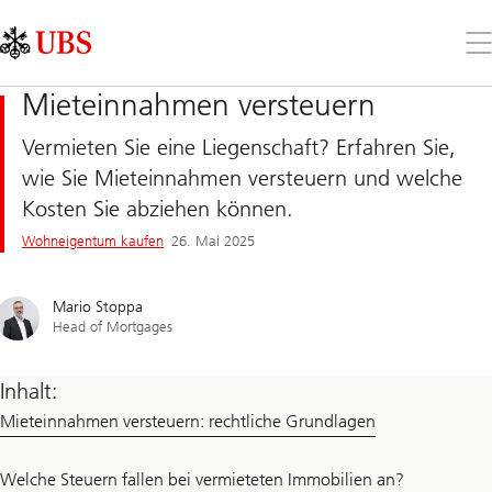
Skip
Content
Links
Area
Öff
Sie
da
Mieteinnahmen versteuern
Me
Vermieten Sie eine Liegenschaft? Erfahren Sie,
wie Sie Mieteinnahmen versteuern und welche
Kosten Sie abziehen können.
Wohneigentum kaufen​
26. Mai 2025
Mario Stoppa
Head of Mortgages
Inhalt:
Mieteinnahmen versteuern: rechtliche Grundlagen
Welche Steuern fallen bei vermieteten Immobilien an?