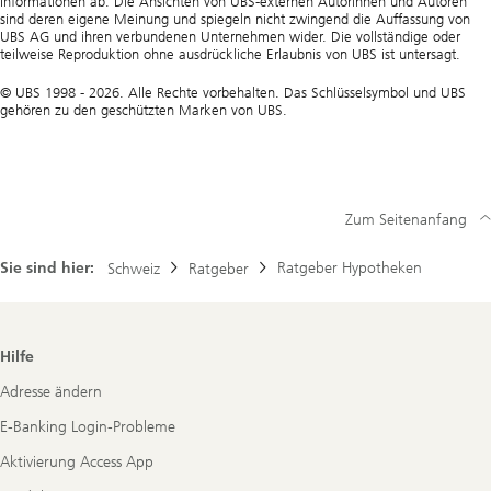
Informationen ab. Die Ansichten von UBS-externen Autorinnen und Autoren
sind deren eigene Meinung und spiegeln nicht zwingend die Auffassung von
UBS AG und ihren verbundenen Unternehmen wider. Die vollständige oder
teilweise Reproduktion ohne ausdrückliche Erlaubnis von UBS ist untersagt.
© UBS 1998 - 2026. Alle Rechte vorbehalten. Das Schlüsselsymbol und UBS
gehören zu den geschützten Marken von UBS.
Zum Seitenanfang
Sie sind hier:
Ratgeber Hypotheken
Schweiz
Ratgeber
Footer
Hilfe
Navigation
Adresse ändern
E-Banking Login-Probleme
Aktivierung Access App