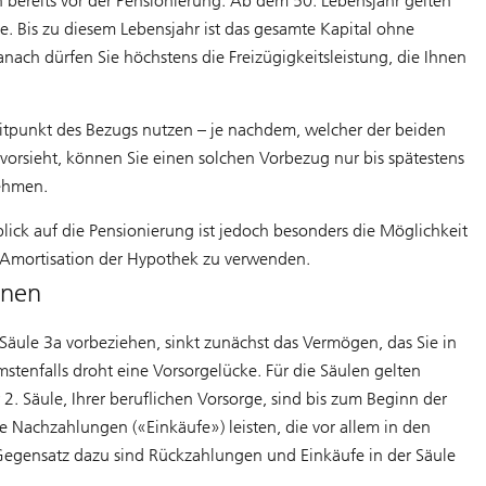
 bereits vor der Pensionierung. Ab dem 50. Lebensjahr gelten
. Bis zu diesem Lebensjahr ist das gesamte Kapital ohne
ch dürfen Sie höchstens die Freizügigkeitsleistung, die Ihnen
Zeitpunkt des Bezugs nutzen – je nachdem, welcher der beiden
s vorsieht, können Sie einen solchen Vorbezug nur bis spätestens
nehmen.
ick auf die Pensionierung ist jedoch besonders die Möglichkeit
n Amortisation der Hypothek zu verwenden.
anen
äule 3a vorbeziehen, sinkt zunächst das Vermögen, das Sie in
stenfalls droht eine Vorsorgelücke. Für die Säulen gelten
. Säule, Ihrer beruflichen Vorsorge, sind bis zum Beginn der
e Nachzahlungen («Einkäufe») leisten, die vor allem in den
m Gegensatz dazu sind Rückzahlungen und Einkäufe in der Säule