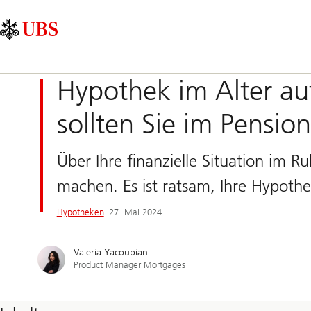
Skip
Content
Hauptnavigation
Links
Area
Hypothek im Alter a
sollten Sie im Pensio
Über Ihre finanzielle Situation im R
machen. Es ist ratsam, Ihre Hypoth
Hypotheken
27. Mai 2024
Valeria Yacoubian
Product Manager Mortgages