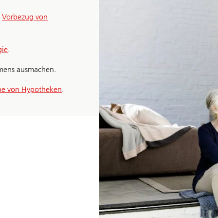
n
Vorbezug von
gie
.
ommens ausmachen.
be von Hypotheken
.