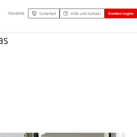
ptnavigation
E
Standorte
Sicherheit
Hilfe und Kontakt
Kunden-Logins
as