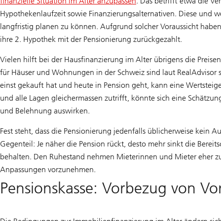
finanzielle Situation im Alter anzupassen
. Das betrifft etwa die 
Hypothekenlaufzeit sowie Finanzierungsalternativen. Diese und wei
langfristig planen zu können. Aufgrund solcher Voraussicht hab
ihre 2. Hypothek mit der Pensionierung zurückgezahlt.
Vielen hilft bei der Hausfinanzierung im Alter übrigens die Prei
für Häuser und Wohnungen in der Schweiz sind laut RealAdvisor 
einst gekauft hat und heute in Pension geht, kann eine Wertsteig
und alle Lagen gleichermassen zutrifft, könnte sich eine Schätzung
und Belehnung auswirken.
Fest steht, dass die Pensionierung jedenfalls üblicherweise kein 
Gegenteil: Je näher die Pension rückt, desto mehr sinkt die Berei
behalten. Den Ruhestand nehmen Mieterinnen und Mieter eher zum
Anpassungen vorzunehmen.
Pensionskasse: Vorbezug von Vo