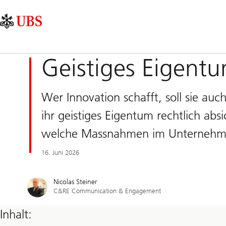
Skip
Content
Hauptnavigation
Links
Area
Geistiges Eigent
Wer Innovation schafft, soll sie au
ihr geistiges Eigentum rechtlich ab
welche Massnahmen im Unternehmen
16. Juni 2026
Nicolas Steiner
C&RE Communication & Engagement
Inhalt: