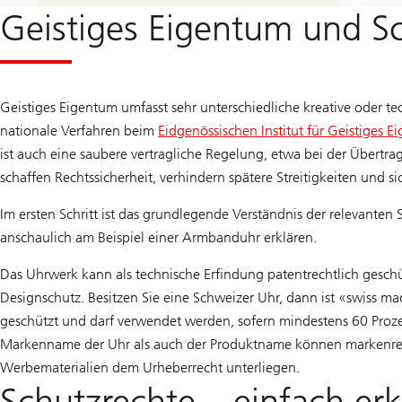
Geistiges Eigentum und S
Geistiges Eigentum umfasst sehr unterschiedliche kreative oder t
nationale Verfahren beim
Eidgenössischen Institut für Geistiges E
ist auch eine saubere vertragliche Regelung, etwa bei der Übertr
schaffen Rechtssicherheit, verhindern spätere Streitigkeiten und s
Im ersten Schritt ist das grundlegende Verständnis der relevanten 
anschaulich am Beispiel einer Armbanduhr erklären.
Das Uhrwerk kann als technische Erfindung patentrechtlich geschüt
Designschutz. Besitzen Sie eine Schweizer Uhr, dann ist «swiss m
geschützt und darf verwendet werden, sofern mindestens 60 Proze
Markenname der Uhr als auch der Produktname können markenrech
Werbematerialien dem Urheberrecht unterliegen.
Schutzrechte – einfach erk