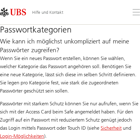
Skip
Content
Links
Area
Öff
Hilfe und Kontakt
Sie
da
Passwortkategorien
Me
Wie kann ich möglichst unkompliziert auf meine
Passwörter zugreifen?
Wenn Sie ein neues Passwort erstellen, können Sie wählen,
welcher Kategorie das Passwort angehören soll. Benötigen Sie
eine neue Kategorie, lässt sich diese im selben Schritt definieren.
Sie legen pro Kategorie fest, wie stark die zugeordneten
Passwörter geschützt sein sollen.
Passwörter mit starkem Schutz können Sie nur aufrufen, wenn Sie
sich mit der Access Card beim Safe angemeldet haben. Für den
Zugriff auf ein Passwort mit reduziertem Schutz genügt jedoch
das Login mittels Passwort oder Touch ID (siehe
Sicherheit
und
Login-Möglichkeiten
).