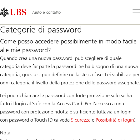
Skip
Content
Links
Area
Apr
Aiuto e contatto
il
me
Categorie di password
Come posso accedere possibilmente in modo facile
alle mie password?
Quando crea una nuova password, può scegliere di quale
categoria deve far parte la password. Se ha bisogno di una nuova
categoria, questa si può definire nella stessa fase. Lei stabilisce per
ogni categoria il livello della protezione delle password assegnate.
Lei può richiamare le password con forte protezione solo se ha
fatto il login al Safe con la Access Card. Per l'accesso a una
password con protezione ridotta è sufficiente tuttavia un login
con password o Touch ID (si veda
Sicurezza
e
Possibilità di login
).
Nota: