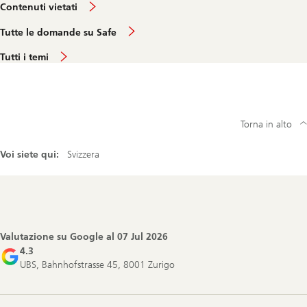
Contenuti vietati
Tutte le domande su Safe
Tutti i temi
Torna in alto
Voi siete qui:
Svizzera
Footer
Navigation
Valutazione su Google al
07 Jul 2026
4.3
UBS, Bahnhofstrasse 45, 8001 Zurigo