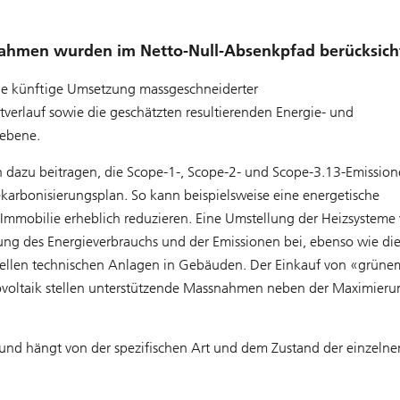
ahmen wurden im Netto-Null-Absenkpfad berücksich
 die künftige Umsetzung massgeschneiderter
erlauf sowie die geschätzten resultierenden Energie- und
oebene.
n dazu beitragen, die Scope-1-, Scope-2- und Scope-3.13-Emission
 Dekarbonisierungsplan. So kann beispielsweise eine energetische
Immobilie erheblich reduzieren. Eine Umstellung der Heizsysteme
erung des Energieverbrauchs und der Emissionen bei, ebenso wie di
iellen technischen Anlagen in Gebäuden. Der Einkauf von «grün
ovoltaik stellen unterstützende Massnahmen neben der Maximieru
g und hängt von der spezifischen Art und dem Zustand der einzelne