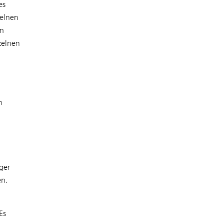
es
zelnen
en
zelnen
h
ger
en.
Es