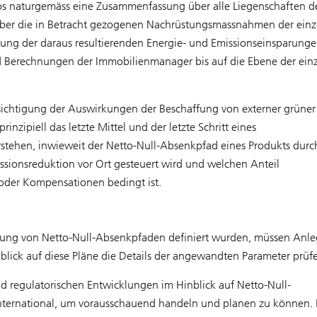
os naturgemäss eine Zusammenfassung über alle Liegenschaften d
ss über die in Betracht gezogenen Nachrüstungsmassnahmen der ein
nung der daraus resultierenden Energie- und Emissionseinsparung
nd Berechnungen der Immobilienmanager bis auf die Ebene der ein
ksichtigung der Auswirkungen der Beschaffung von externer grüner
nzipiell das letzte Mittel und der letzte Schritt eines
 verstehen, inwieweit der Netto-Null-Absenkpfad eines Produkts durc
ssionsreduktion vor Ort gesteuert wird und welchen Anteil
e oder Kompensationen bedingt ist.
hnung von Netto-Null-Absenkpfaden definiert wurden, müssen Anle
lick auf diese Pläne die Details der angewandten Parameter prüf
 regulatorischen Entwicklungen im Hinblick auf Netto-Null-
nternational, um vorausschauend handeln und planen zu können. 