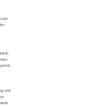
h von
tto-
ereits
raxis
schritt
ung und
urs
weite