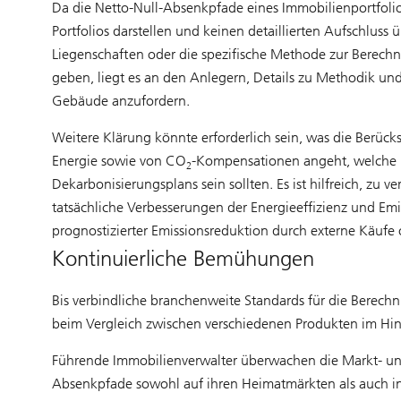
Da die Netto-Null-Absenkpfade eines Immobilienportfoli
Portfolios darstellen und keinen detaillierten Aufschlu
Liegenschaften oder die spezifische Methode zur Berech
geben, liegt es an den Anlegern, Details zu Methodik u
Gebäude anzufordern.
Weitere Klärung könnte erforderlich sein, was die Berüc
Energie sowie von CO
-Kompensationen angeht, welche pri
2
Dekarbonisierungsplans sein sollten. Es ist hilfreich, zu
tatsächliche Verbesserungen der Energieeffizienz und Emi
prognostizierter Emissionsreduktion durch externe Käuf
Kontinuierliche Bemühungen
Bis verbindliche branchenweite Standards für die Berec
beim Vergleich zwischen verschiedenen Produkten im Hinb
Führende Immobilienverwalter überwachen die Markt- und
Absenkpfade sowohl auf ihren Heimatmärkten als auch i