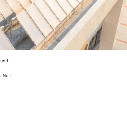
 und
o-Null