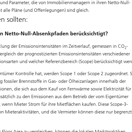
 und Parameter, die von Immobilienmanagern in ihren Netto-Null-
alle Pläne (und Offenlegungen) sind gleich.
n sollten:
n Netto-Null-Absenkpfaden berücksichtigt?
lung der Emissionsintensitäten im Zeitverlauf, gemessen in CO
-
2
ergleich der prognostizierten Emissionsintensitäten verschiedener
ionsarten und welcher Referenzbereich (Scope) berücksichtigt wer
entümer Kontrolle hat, werden Scope 1 oder Scope 2 zugeordnet. 
 fossiler Brennstoffe in Gas- oder Ölheizanlagen innerhalb der
ionen, die sich aus dem Kauf von Fernwärme sowie Elektrizität für
sätzlich zu den Emissionen aus dem Betrieb der vom Eigentümer
, wenn Mieter Strom für ihre Mietflächen kaufen. Diese Scope-3-
on Mieteraktivitäten, und die Vermieter können diese nur begrenzt
s Floor Area zu vergleichen, können die lokalen Marktpraktiken,