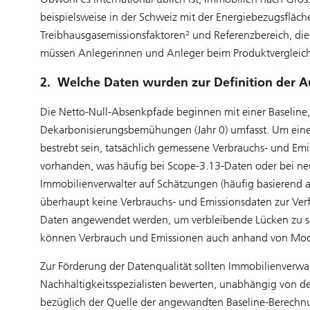
beispielsweise in der Schweiz mit der Energiebezugsfläch
Treibhausgasemissionsfaktoren² und Referenzbereich, die
müssen Anlegerinnen und Anleger beim Produktverglei
2. Welche Daten wurden zur Definition der 
Die Netto-Null-Absenkpfade beginnen mit einer Baseline, 
Dekarbonisierungsbemühungen (Jahr 0) umfasst. Um eine 
bestrebt sein, tatsächlich gemessene Verbrauchs- und Em
vorhanden, was häufig bei Scope-3.13-Daten oder bei neu
Immobilienverwalter auf Schätzungen (häufig basierend au
überhaupt keine Verbrauchs- und Emissionsdaten zur Ve
Daten angewendet werden, um verbleibende Lücken zu sc
können Verbrauch und Emissionen auch anhand von Mod
Zur Förderung der Datenqualität sollten Immobilienverwal
Nachhaltigkeitsspezialisten bewerten, unabhängig von d
bezüglich der Quelle der angewandten Baseline-Berechnun