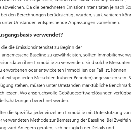
e abweichen. Da die berechneten Emissionsintensitäten je nach Sc
 bei den Berechnungen berücksichtigt wurden, stark variieren kön
ch unter Umständen entsprechende Anpassungen vornehmen.
Ausgangsbasis verwendet?
die die Emissionsintensität zu Beginn der
angemessene Baseline zu gewährleisten, sollten Immobilienverwa
issionsdaten ihrer Immobilie zu verwenden. Sind solche Messdaten
 erworbenen oder entwickelten Immobilien der Fall ist, können
f extrapolierten Messdaten früherer Perioden) angewiesen sein. S
rfügung stehen, müssen unter Umständen marktübliche Benchmark
hliessen. Wo anspruchsvolle Gebäudesoftwarelösungen verfügbar
ellschätzungen berechnet werden.
ter die Spezifika jeder einzelnen Immobilie mit Unterstützung von
er verwendeten Methode zur Bemessung der Baseline. Bei Zweifeln
g wird Anlegern geraten, sich bezüglich der Details und