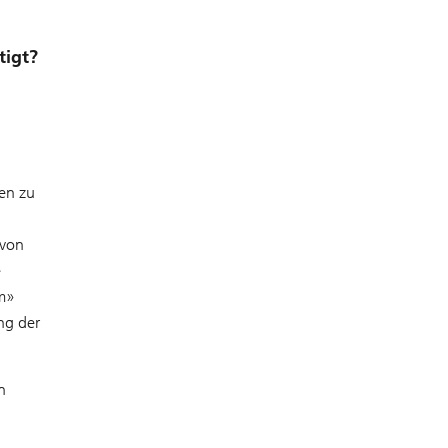
tigt?
en zu
 von
e
em»
ng der
n