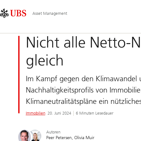
Skip
Content
Hauptnavigation
Links
Area
Asset Management
Nicht alle Netto-
gleich
Im Kampf gegen den Klimawandel un
Nachhaltigkeitsprofils von Immobilie
Klimaneutralitätspläne ein nützliche
Immobilien
20. Juni 2024
6 Minuten Lesedauer
Autoren
Peer Petersen
Olivia Muir