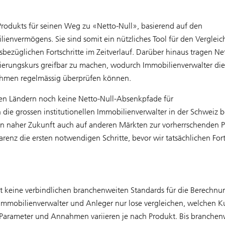
rodukts für seinen Weg zu «Netto-Null», basierend auf den
envermögens. Sie sind somit ein nützliches Tool für den Vergleic
bezüglichen Fortschritte im Zeitverlauf. Darüber hinaus tragen Ne
sierungskurs greifbar zu machen, wodurch Immobilienverwalter die
hmen regelmässig überprüfen können.
en Ländern noch keine Netto-Null-Absenkpfade für
ie grossen institutionellen Immobilienverwalter in der Schweiz b
 in naher Zukunft auch auf anderen Märkten zur vorherrschenden P
enz die ersten notwendigen Schritte, bevor wir tatsächlichen Fort
eit keine verbindlichen branchenweiten Standards für die Berechn
Immobilienverwalter und Anleger nur lose vergleichen, welchen K
Parameter und Annahmen variieren je nach Produkt. Bis branchen