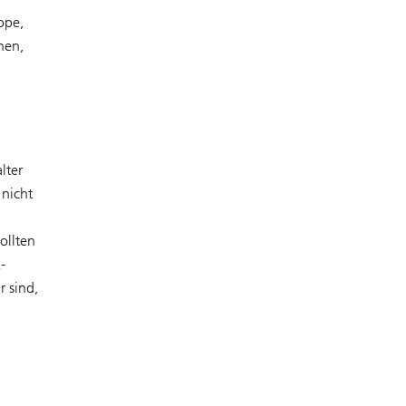
ope,
nen,
lter
 nicht
ollten
-
 sind,