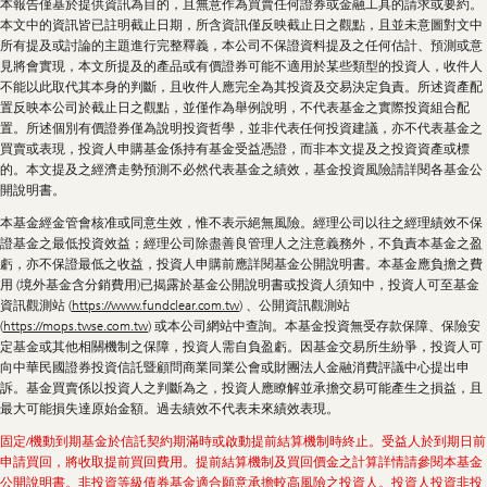
本報告僅基於提供資訊為目的，且無意作為買賣任何證券或金融工具的請求或要約。
本文中的資訊皆已註明截止日期，所含資訊僅反映截止日之觀點，且並未意圖對文中
所有提及或討論的主題進行完整釋義，本公司不保證資料提及之任何估計、預測或意
見將會實現，本文所提及的產品或有價證券可能不適用於某些類型的投資人，收件人
不能以此取代其本身的判斷，且收件人應完全為其投資及交易決定負責。所述資產配
置反映本公司於截止日之觀點，並僅作為舉例說明，不代表基金之實際投資組合配
置。所述個別有價證券僅為說明投資哲學，並非代表任何投資建議，亦不代表基金之
買賣或表現，投資人申購基金係持有基金受益憑證，而非本文提及之投資資產或標
的。本文提及之經濟走勢預測不必然代表基金之績效，基金投資風險請詳閱各基金公
開說明書。
本基金經金管會核准或同意生效，惟不表示絕無風險。經理公司以往之經理績效不保
證基金之最低投資效益；經理公司除盡善良管理人之注意義務外，不負責本基金之盈
虧，亦不保證最低之收益，投資人申購前應詳閱基金公開說明書。本基金應負擔之費
用 (境外基金含分銷費用)已揭露於基金公開說明書或投資人須知中，投資人可至基金
資訊觀測站 (
https://www.fundclear.com.tw
) 、公開資訊觀測站
(
https://mops.twse.com.tw
) 或本公司網站中查詢。本基金投資無受存款保障、保險安
定基金或其他相關機制之保障，投資人需自負盈虧。因基金交易所生紛爭，投資人可
向中華民國證券投資信託暨顧問商業同業公會或財團法人金融消費評議中心提出申
訴。基金買賣係以投資人之判斷為之，投資人應瞭解並承擔交易可能產生之損益，且
最大可能損失達原始金額。過去績效不代表未來績效表現。
固定/機動到期基金於信託契約期滿時或啟動提前結算機制時終止。受益人於到期日前
申請買回，將收取提前買回費用。提前結算機制及買回價金之計算詳情請參閱本基金
公開說明書。非投資等級債券基金適合願意承擔較高風險之投資人。投資人投資非投