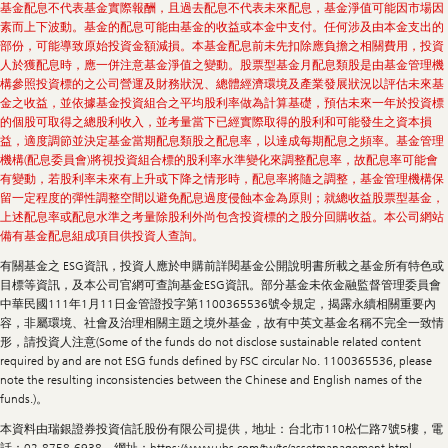
基金配息不代表基金實際報酬，且過去配息不代表未來配息，基金淨值可能因市場因
素而上下波動。基金的配息可能由基金的收益或本金中支付。任何涉及由本金支出的
部份，可能導致原始投資金額減損。本基金配息前未先扣除應負擔之相關費用，投資
人於獲配息時，應一併注意基金淨值之變動。股票型基金月配息類股是由基金管理機
構參照投資標的之公司營運及財務狀況、總體經濟環境及產業發展狀況以評估未來基
金之收益，並依據基金投資組合之平均股利率做為計算基礎，預估未來一年於投資標
的個股可取得之總股利收入，並考量當下已經實際取得的股利和可能發生之資本損
益，適度調節並決定基金當期配息類股之配息率，以達成每期配息之頻率。基金管理
機構(配息委員會)將視投資組合標的股利率水準變化來調整配息率，故配息率可能會
有變動，若股利率未來有上升或下降之情形時，配息率將隨之調整，基金管理機構保
留一定程度的彈性調整空間以避免配息過度侵蝕本金為原則；就總收益股票型基金，
上述配息率或配息水準之考量除股利外尚包含投資標的之股分回購收益。本公司網站
備有基金配息組成項目供投資人查詢。
有關基金之 ESG資訊，投資人應於申購前詳閱基金公開說明書所載之基金所有特色或
目標等資訊，及本公司官網可查詢基金ESG資訊。部分基金未依金融監督管理委員會
中華民國111年1月11日金管證投字第1100365536號令規定，揭露永續相關重要內
容，非屬環境、社會及治理相關主題之境外基金，故有中英文基金名稱不完全一致情
形，請投資人注意(Some of the funds do not disclose sustainable related content
required by and are not ESG funds defined by FSC circular No. 1100365536, please
note the resulting inconsistencies between the Chinese and English names of the
funds.)。
本資料由瑞銀證券投資信託股份有限公司提供，地址：台北市110松仁路7號5樓，電