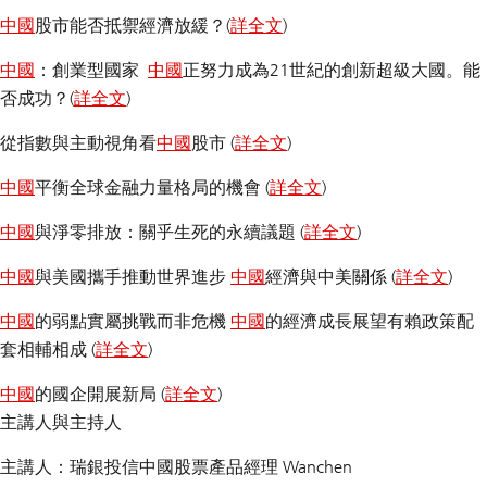
中國
股市能否抵禦經濟放緩？(
詳全文
)
中國
：創業型國家
中國
正努力成為21世紀的創新超級大國。能
否成功？(
詳全文
)
從指數與主動視角看
中國
股市 (
詳全文
)
中國
平衡全球金融力量格局的機會 (
詳全文
)
中國
與淨零排放：關乎生死的永續議題 (
詳全文
)
中國
與美國攜手推動世界進步
中國
經濟與中美關係 (
詳全文
)
中國
的弱點實屬挑戰而非危機
中國
的經濟成長展望有賴政策配
套相輔相成 (
詳全文
)
中國
的國企開展新局 (
詳全文
)
主講人與主持人
主講人：瑞銀投信中國股票產品經理 Wanchen