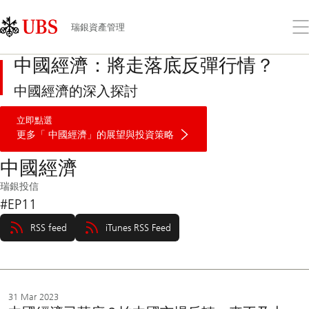
Skip
Content
Links
Area
打
瑞銀資產管理
開
功
中國經濟：將走落底反彈行情？
能
表
中國經濟的深入探討
中
立即點選
國
經
更多「 中國經濟」的展望與投資策略
濟
中國經濟
瑞銀投信
#EP11
RSS feed
iTunes RSS Feed
31 Mar 2023