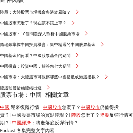
大
陸股：大陸股票市場機會多過於風險？
陸
股
中
中國股市怎麼了？現在該不該上車？
票
國
市
股
中
中國股市：10個問題深入剖析中國股票市場
場
市
國
機
怎
股
瑞
會
隨瑞銀掌握中國投資機會：集中精選的中國股票基金
麼
市
銀
多
了
的
的
過
中
中國基金如何看？中國股票基金的疑問
10
中
於
國
個
國
風
基
中
問
中國投資：投資中國，解答您七大疑問
股
險
金
國
題
票
如
投
深
大
基
中國市場：大陸股市可觀察哪些中國指數或港股指數？
何
資
入
陸
金
看
及
剖
股
陸
陸股監管措施陸續出爐
投
析
市
股
資
股票市場：中國 相關文章
中
可
監
中
國
觀
管
國
股
察
措
中國
迎來復甦行情 |
中國股市
怎麼了？
中國股市
仍值得投
票
哪
施
市
些
資？| 中國股票市場的買點浮現？|
陸股
怎麼了？
陸股
反彈行情可
陸
場
中
續
期？|
中國經濟
：將走落底反彈行情？
國
出
指
爐
Podcast 各集完整文字內容
數