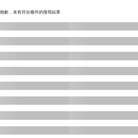
或
港
抱歉，未有符合條件的搜尋結果
股
指
數