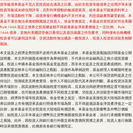
資等級債券基金不宜占其投資組合過高之比重。由於非投資等級債券之信用評等未達
投資等級或未經信用評等，且對利率變動的敏感度甚高，故本基金可能會因利率上
升、市場流動性下降，或債券發行機構違約不支付本金、利息或破產而蒙受虧損。本
基金不適合無法承擔相關風險之投資人。依金管會規定，本基金目前投資於符合美國
Rule 144A 規定之債券之投資總金額不得超過基金淨資產價值之一定比例。 Rule
144A 債券，並無向美國證管會註冊登記及資訊揭露之特別要求，同時僅有合格機構
投資者可以參與該市場，交易流動性無法擴及一般投資人，投資人投資前須留意相關
風險。
本文提及之經濟走勢預測不必然代表本基金之績效，本基金投資風險請詳閱基金公開
說明書。本文所列個股名稱僅作為舉例說明，不代表任何金融商品之推介或投資建
議，投資人申購本基金係持有基金受益憑證，而非本文提及之投資資產或標的。所述
資產配置反映本公司於編制日之觀點，並僅作為舉例說明，基金經理人有權隨時更改
實際投資組合配置。本文僅反映本公司於編制日之觀點，本公司不保證資料提及之任
何估計、預測或意見將會實現，收件人不能以此取代其本身的判斷。基金投資涉及新
興市場部分，因其波動性與風險程度可能較高，且其政治與經濟情勢穩定度可能低於
已開發國家，也可能使資產價值受不同程度之影響。另投資人亦須留意中國市場特定
政治、經濟與市場等投資風險。依金管會之規定，境外基金直接投資大陸地區有價證
券以掛牌上市有價證券及銀行間債券市場為限，且不得超過該基金淨資產淨值之一定
比例，故本基金非完全投資在大陸地區有價證券。本基金包含新臺幣及外幣計價級
別，如投資人以非本基金計價幣別之貨幣換匯後投資本基金者，須自行承擔匯率變動
之風險。此外，因投資人與銀行進行外匯交易有賣價與買價之差異，投資人進行換匯
時須承擔買賣價差，此價差依各銀行報價而定。