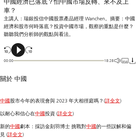
中國經濟已落底？怕中國市場反轉、來不及上
車？
主講人：瑞銀投信中國股票產品經理 Wanchen。摘要：中國
經濟和股市何時落底？投資中國市場，觀察的重點是什麼？
聽聽我們分析師的觀點與看法。
00:00
18:28
關於 中國
中國
股市今年的表現會與 2023 年大相徑庭嗎？(
詳全文
)
以耐心和信心在
中國
投資 (
詳全文
)
新的
中國
劇本：採訪金刻羽博士 挑戰對
中國
的一些誤解和偏
見 (
詳全文
)