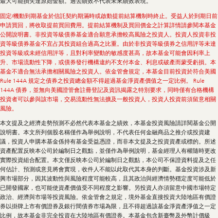
最大可能損失達原始金額。過去績效不代表未來績效表現。
固定/機動到期基金於信託契約期滿時或啟動提前結算機制時終止。受益人於到期日前
申請買回，將收取提前買回費用。提前結算機制及買回價金之計算詳情請參閱本基金
公開說明書。非投資等級債券基金適合願意承擔較高風險之投資人。投資人投資非投
資等級債券基金不宜占其投資組合過高之比重。由於非投資等級債券之信用評等未達
投資等級或未經信用評等，且對利率變動的敏感度甚高，故本基金可能會因利率上
升、市場流動性下降，或債券發行機構違約不支付本金、利息或破產而蒙受虧損。本
基金不適合無法承擔相關風險之投資人。依金管會規定，本基金目前投資於符合美國
Rule 144A 規定之債券之投資總金額不得超過基金淨資產價值之一定比例。 Rule
144A 債券，並無向美國證管會註冊登記及資訊揭露之特別要求，同時僅有合格機構
投資者可以參與該市場，交易流動性無法擴及一般投資人，投資人投資前須留意相關
風險。
本文提及之經濟走勢預測不必然代表本基金之績效，本基金投資風險請詳閱基金公開
說明書。本文所列個股名稱僅作為舉例說明，不代表任何金融商品之推介或投資建
議，投資人申購本基金係持有基金受益憑證，而非本文提及之投資資產或標的。所述
資產配置反映本公司於編制日之觀點，並僅作為舉例說明，基金經理人有權隨時更改
實際投資組合配置。本文僅反映本公司於編制日之觀點，本公司不保證資料提及之任
何估計、預測或意見將會實現，收件人不能以此取代其本身的判斷。基金投資涉及新
興市場部分，因其波動性與風險程度可能較高，且其政治與經濟情勢穩定度可能低於
已開發國家，也可能使資產價值受不同程度之影響。另投資人亦須留意中國市場特定
政治、經濟與市場等投資風險。依金管會之規定，境外基金直接投資大陸地區有價證
券以掛牌上市有價證券及銀行間債券市場為限，且不得超過該基金淨資產淨值之一定
比例，故本基金非完全投資在大陸地區有價證券。本基金包含新臺幣及外幣計價級