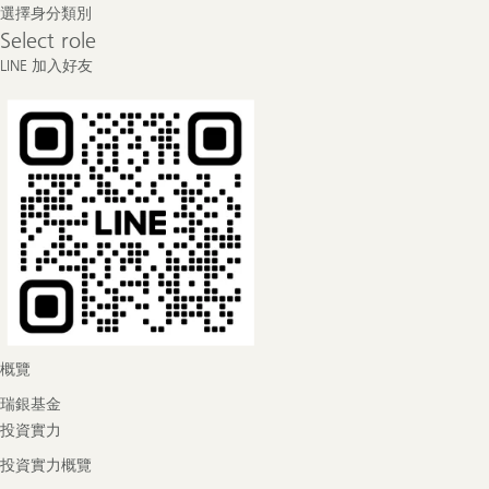
Footer
選擇身分類別
Navigation
Select
Select role
role
LINE 加入好友
概覽
瑞銀基金
投資實力
投資實力概覽