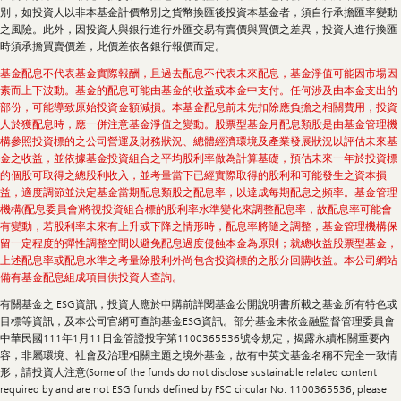
別，如投資人以非本基金計價幣別之貨幣換匯後投資本基金者，須自行承擔匯率變動
之風險。此外，因投資人與銀行進行外匯交易有賣價與買價之差異，投資人進行換匯
時須承擔買賣價差，此價差依各銀行報價而定。
基金配息不代表基金實際報酬，且過去配息不代表未來配息，基金淨值可能因市場因
素而上下波動。基金的配息可能由基金的收益或本金中支付。任何涉及由本金支出的
部份，可能導致原始投資金額減損。本基金配息前未先扣除應負擔之相關費用，投資
人於獲配息時，應一併注意基金淨值之變動。股票型基金月配息類股是由基金管理機
構參照投資標的之公司營運及財務狀況、總體經濟環境及產業發展狀況以評估未來基
金之收益，並依據基金投資組合之平均股利率做為計算基礎，預估未來一年於投資標
的個股可取得之總股利收入，並考量當下已經實際取得的股利和可能發生之資本損
益，適度調節並決定基金當期配息類股之配息率，以達成每期配息之頻率。基金管理
機構(配息委員會)將視投資組合標的股利率水準變化來調整配息率，故配息率可能會
有變動，若股利率未來有上升或下降之情形時，配息率將隨之調整，基金管理機構保
留一定程度的彈性調整空間以避免配息過度侵蝕本金為原則；就總收益股票型基金，
上述配息率或配息水準之考量除股利外尚包含投資標的之股分回購收益。本公司網站
備有基金配息組成項目供投資人查詢。
有關基金之 ESG資訊，投資人應於申購前詳閱基金公開說明書所載之基金所有特色或
目標等資訊，及本公司官網可查詢基金ESG資訊。部分基金未依金融監督管理委員會
中華民國111年1月11日金管證投字第1100365536號令規定，揭露永續相關重要內
容，非屬環境、社會及治理相關主題之境外基金，故有中英文基金名稱不完全一致情
形，請投資人注意(Some of the funds do not disclose sustainable related content
required by and are not ESG funds defined by FSC circular No. 1100365536, please