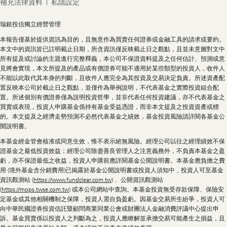
補充法律資料
私隱設定
Legal
瑞銀投信獨立經營管理
Information
本報告僅基於提供資訊為目的，且無意作為買賣任何證券或金融工具的請求或要約。
本文中的資訊皆已註明截止日期，所含資訊僅反映截止日之觀點，且並未意圖對文中
所有提及或討論的主題進行完整釋義，本公司不保證資料提及之任何估計、預測或意
見將會實現，本文所提及的產品或有價證券可能不適用於某些類型的投資人，收件人
不能以此取代其本身的判斷，且收件人應完全為其投資及交易決定負責。所述資產配
置反映本公司於截止日之觀點，並僅作為舉例說明，不代表基金之實際投資組合配
置。所述個別有價證券僅為說明投資哲學，並非代表任何投資建議，亦不代表基金之
買賣或表現，投資人申購基金係持有基金受益憑證，而非本文提及之投資資產或標
的。本文提及之經濟走勢預測不必然代表基金之績效，基金投資風險請詳閱各基金公
開說明書。
本基金經金管會核准或同意生效，惟不表示絕無風險。經理公司以往之經理績效不保
證基金之最低投資效益；經理公司除盡善良管理人之注意義務外，不負責本基金之盈
虧，亦不保證最低之收益，投資人申購前應詳閱基金公開說明書。本基金應負擔之費
用 (境外基金含分銷費用)已揭露於基金公開說明書或投資人須知中，投資人可至基金
資訊觀測站 (
https://www.fundclear.com.tw
) 、公開資訊觀測站
(
https://mops.twse.com.tw
) 或本公司網站中查詢。本基金投資無受存款保障、保險安
定基金或其他相關機制之保障，投資人需自負盈虧。因基金交易所生紛爭，投資人可
向中華民國證券投資信託暨顧問商業同業公會或財團法人金融消費評議中心提出申
訴。基金買賣係以投資人之判斷為之，投資人應瞭解並承擔交易可能產生之損益，且