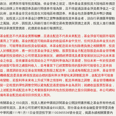
政治、經濟與市場等投資風險。依金管會之規定，境外基金直接投資大陸地區有價證
券以掛牌上市有價證券及銀行間債券市場為限，且不得超過該基金淨資產淨值之一定
比例，故本基金非完全投資在大陸地區有價證券。本基金包含新臺幣及外幣計價級
別，如投資人以非本基金計價幣別之貨幣換匯後投資本基金者，須自行承擔匯率變動
之風險。此外，因投資人與銀行進行外匯交易有賣價與買價之差異，投資人進行換匯
時須承擔買賣價差，此價差依各銀行報價而定。
基金配息不代表基金實際報酬，且過去配息不代表未來配息，基金淨值可能因市場因
素而上下波動。基金的配息可能由基金的收益或本金中支付。任何涉及由本金支出的
部份，可能導致原始投資金額減損。本基金配息前未先扣除應負擔之相關費用，投資
人於獲配息時，應一併注意基金淨值之變動。股票型基金月配息類股是由基金管理機
構參照投資標的之公司營運及財務狀況、總體經濟環境及產業發展狀況以評估未來基
金之收益，並依據基金投資組合之平均股利率做為計算基礎，預估未來一年於投資標
的個股可取得之總股利收入，並考量當下已經實際取得的股利和可能發生之資本損
益，適度調節並決定基金當期配息類股之配息率，以達成每期配息之頻率。基金管理
機構(配息委員會)將視投資組合標的股利率水準變化來調整配息率，故配息率可能會
有變動，若股利率未來有上升或下降之情形時，配息率將隨之調整，基金管理機構保
留一定程度的彈性調整空間以避免配息過度侵蝕本金為原則；就總收益股票型基金，
上述配息率或配息水準之考量除股利外尚包含投資標的之股分回購收益。本公司網站
備有基金配息組成項目供投資人查詢。
有關基金之 ESG資訊，投資人應於申購前詳閱基金公開說明書所載之基金所有特色或
目標等資訊，及本公司官網可查詢基金ESG資訊。部分基金未依金融監督管理委員會
中華民國111年1月11日金管證投字第1100365536號令規定，揭露永續相關重要內