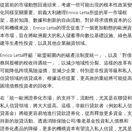
從當前的市場動態回過頭來，考慮一些可能出現的根本性政策變
化同樣至關重要。前義大利總理Enrico Letta所提的單一市場框
架，基於知識、數據和創新的自由流動。對於尋求債務資本的公
司和機構來說，Enrico Letta的理念促進了一個更加動態的歐洲資
本市場，旨在將歐洲龐大的私人儲蓄導向數位基礎設施、綠色基
建等生產性投資，以及其他企業融資領域。
Enrico Letta呼籲「歐盟範圍內的破產法制度統一」，以及「對債
務與股權的稅收待遇統一」，以減少地域性分裂。這樣的改革有
可能降低跨境風險溢價，並減少企業，特別是非投資等級和私人
信貸領域的借貸成本。根據這些提案，更高效的重組將可能提高
困境債務投資者的回收率。
在「統一歐洲證券化市場」的支持下，流動性，尤其是在聯貸和
私人信貸領域，將大大提高。這樣，非銀行貸款者（例如私人信
貸基金）將能更容易地進行貸款證券化，從而釋放更多資金，支
持新的放貸活動。透過消除保險公司/養老基金投資私人債務和
證券化產品的障礙，更多的機構資本有望流入私人信貸，尤其是