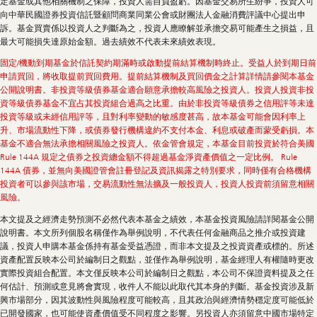
定基金或其他相關機制之保障，投資人需自負盈虧。因基金交易所生紛爭，投資人可
向中華民國證券投資信託暨顧問商業同業公會或財團法人金融消費評議中心提出申
訴。基金買賣係以投資人之判斷為之，投資人應瞭解並承擔交易可能產生之損益，且
最大可能損失達原始金額。過去績效不代表未來績效表現。
固定/機動到期基金於信託契約期滿時或啟動提前結算機制時終止。受益人於到期日前
申請買回，將收取提前買回費用。提前結算機制及買回價金之計算詳情請參閱本基金
公開說明書。非投資等級債券基金適合願意承擔較高風險之投資人。投資人投資非投
資等級債券基金不宜占其投資組合過高之比重。由於非投資等級債券之信用評等未達
投資等級或未經信用評等，且對利率變動的敏感度甚高，故本基金可能會因利率上
升、市場流動性下降，或債券發行機構違約不支付本金、利息或破產而蒙受虧損。本
基金不適合無法承擔相關風險之投資人。依金管會規定，本基金目前投資於符合美國
Rule 144A 規定之債券之投資總金額不得超過基金淨資產價值之一定比例。 Rule
144A 債券，並無向美國證管會註冊登記及資訊揭露之特別要求，同時僅有合格機構
投資者可以參與該市場，交易流動性無法擴及一般投資人，投資人投資前須留意相關
風險。
本文提及之經濟走勢預測不必然代表本基金之績效，本基金投資風險請詳閱基金公開
說明書。本文所列個股名稱僅作為舉例說明，不代表任何金融商品之推介或投資建
議，投資人申購本基金係持有基金受益憑證，而非本文提及之投資資產或標的。所述
資產配置反映本公司於編制日之觀點，並僅作為舉例說明，基金經理人有權隨時更改
實際投資組合配置。本文僅反映本公司於編制日之觀點，本公司不保證資料提及之任
何估計、預測或意見將會實現，收件人不能以此取代其本身的判斷。基金投資涉及新
興市場部分，因其波動性與風險程度可能較高，且其政治與經濟情勢穩定度可能低於
已開發國家，也可能使資產價值受不同程度之影響。另投資人亦須留意中國市場特定