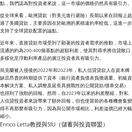
點，我們認為對投資者來說，這一市場的價格仍然具有吸引力。
從全球來看，歐洲貸款（對美元進行避險）長期以來在回報上超
過了美國貸款，主要原因在於歐洲的累積違約率較低，這進一步
支持了全球貸款配置的論點。
近年來，直接貸款市場受到了顯著的投資者需求的推動，市場上
流通的約為200-400個基點的超額利差，使其對尋求將信貸敞口
多樣化至浮動利率產品的廣泛投資者具有吸引力。
烏克蘭被入侵後的2022年和2023年，私人信貸貸款人在資本稀
缺且昂貴的時期提供了資本（銀行資產負債表負擔過重、初級資
本解決方案、私人調整及延長具挑戰性的公開貸款/債券交易）
也得到了強勁的回報。然而，自2023年以來的利差壓縮，對私
人信貸投資者來說帶來了額外回報，但也使當前的各種機會集變
得不再那麼有吸引力，因為與公開市場相比，利差溢價已經大幅
縮小。
Enrico Letta教授與SIU（儲蓄與投資聯盟）