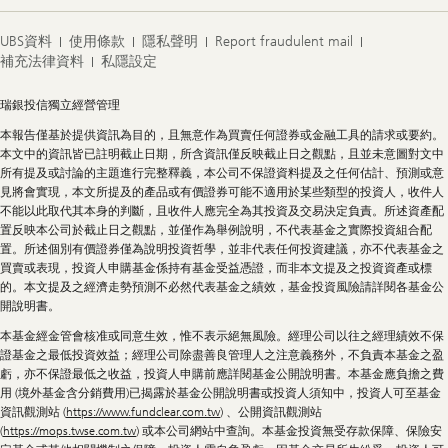
UBS資料
使用條款
隱私聲明
Report fraudulent mail
補充法律資料
私隱設定
Legal
瑞銀投信獨立經營管理
Information
本報告僅基於提供資訊為目的，且無意作為買賣任何證券或金融工具的請求或要約。
本文中的資訊皆已註明截止日期，所含資訊僅反映截止日之觀點，且並未意圖對文中
所有提及或討論的主題進行完整釋義，本公司不保證資料提及之任何估計、預測或意
見將會實現，本文所提及的產品或有價證券可能不適用於某些類型的投資人，收件人
不能以此取代其本身的判斷，且收件人應完全為其投資及交易決定負責。所述資產配
置反映本公司於截止日之觀點，並僅作為舉例說明，不代表基金之實際投資組合配
置。所述個別有價證券僅為說明投資哲學，並非代表任何投資建議，亦不代表基金之
買賣或表現，投資人申購基金係持有基金受益憑證，而非本文提及之投資資產或標
的。本文提及之經濟走勢預測不必然代表基金之績效，基金投資風險請詳閱各基金公
開說明書。
本基金經金管會核准或同意生效，惟不表示絕無風險。經理公司以往之經理績效不保
證基金之最低投資效益；經理公司除盡善良管理人之注意義務外，不負責本基金之盈
虧，亦不保證最低之收益，投資人申購前應詳閱基金公開說明書。本基金應負擔之費
用 (境外基金含分銷費用)已揭露於基金公開說明書或投資人須知中，投資人可至基金
資訊觀測站 (
https://www.fundclear.com.tw
) 、公開資訊觀測站
(
https://mops.twse.com.tw
) 或本公司網站中查詢。本基金投資無受存款保障、保險安