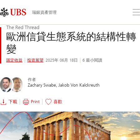
Skip
Content
Links
Area
打
瑞銀資產管理
開
功
The Red Thread
能
歐洲信貸生態系統的結構性轉
表
變
固定收益
投資展望
2025年 06月 18日
6 最小閱讀
作者
Zachary Swabe
Jakob Von Kalckreuth
下載
Print
喜歡