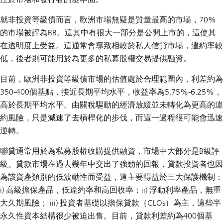
就非投資等級債而言，歐洲市場無疑是質量最高的市場，70%
的市場被評為BB。這其中有很大一部分是公開上市的，這使其
在透明度上受益。這通常會導致相較於私人信貸市場，違約率較
低，後者則可能用於為更多的私募股權交易提供融資。
目前，歐洲非投資等級債市場的估值處於合理範圍內，利差約為
350-400個基點，接近長期平均水平，收益率為5.75%-6.25%，
高於長期平均水平。由關稅驅動的經濟放緩並未轉化為更高的違
約風險，只是減速了去槓桿化的步伐，而這一過程很可能會迅速
逆轉。
聯貸通常用於為私募股權收購提供融資，市場中大部分是B級評
級。貸款市場在過去幾年中交出了強勁的回報，貸款投資者也因
為該資產類別的低波動性而受益，這主要得益於三大保護機制：
i) 高級擔保產品，低違約率和高回收率；ii) 浮動利率產品，無重
大久期風險； iii) 投資者基礎以擔保貸款（CLOs）為主，這些半
永久性資本結構很少被迫出售。目前，貸款利差約為400個基