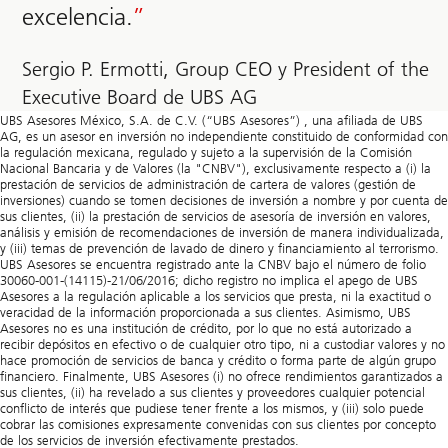
excelencia.
Sergio P. Ermotti, Group CEO y President of the
Executive Board de UBS AG
UBS Asesores México, S.A. de C.V. (“UBS Asesores”) , una afiliada de UBS
AG, es un asesor en inversión no independiente constituido de conformidad con
la regulación mexicana, regulado y sujeto a la supervisión de la Comisión
Nacional Bancaria y de Valores (la "CNBV"), exclusivamente respecto a (i) la
prestación de servicios de administración de cartera de valores (gestión de
inversiones) cuando se tomen decisiones de inversión a nombre y por cuenta de
sus clientes, (ii) la prestación de servicios de asesoría de inversión en valores,
análisis y emisión de recomendaciones de inversión de manera individualizada,
y (iii) temas de prevención de lavado de dinero y financiamiento al terrorismo.
UBS Asesores se encuentra registrado ante la CNBV bajo el número de folio
30060-001-(14115)-21/06/2016; dicho registro no implica el apego de UBS
Asesores a la regulación aplicable a los servicios que presta, ni la exactitud o
veracidad de la información proporcionada a sus clientes. Asimismo, UBS
Asesores no es una institución de crédito, por lo que no está autorizado a
recibir depósitos en efectivo o de cualquier otro tipo, ni a custodiar valores y no
hace promoción de servicios de banca y crédito o forma parte de algún grupo
financiero. Finalmente, UBS Asesores (i) no ofrece rendimientos garantizados a
sus clientes, (ii) ha revelado a sus clientes y proveedores cualquier potencial
conflicto de interés que pudiese tener frente a los mismos, y (iii) solo puede
cobrar las comisiones expresamente convenidas con sus clientes por concepto
de los servicios de inversión efectivamente prestados.