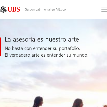
Skip
Content
Links
Area
Ab
Gestion patrimonial en México
el
me
La
La asesoría es nuestro arte
asesoría
es
No basta con entender su portafolio.
nuestro
arte
El verdadero arte es entender su mundo.