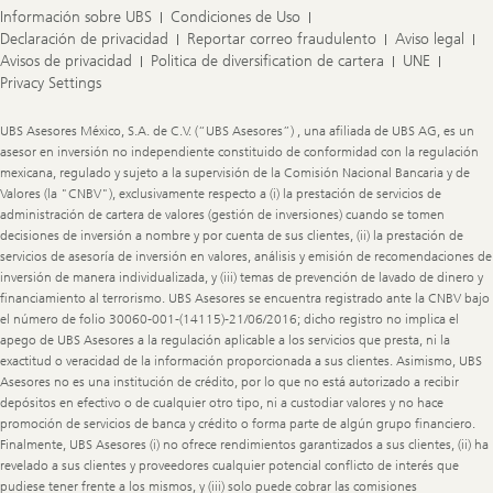
Información sobre UBS
Condiciones de Uso
Declaración de privacidad
Reportar correo fraudulento
Aviso legal
Avisos de privacidad
Politica de diversification de cartera
UNE
Privacy Settings
Legal
UBS Asesores México, S.A. de C.V. (“UBS Asesores”) , una afiliada de UBS AG, es un
Information
asesor en inversión no independiente constituido de conformidad con la regulación
mexicana, regulado y sujeto a la supervisión de la Comisión Nacional Bancaria y de
Valores (la "CNBV"), exclusivamente respecto a (i) la prestación de servicios de
administración de cartera de valores (gestión de inversiones) cuando se tomen
decisiones de inversión a nombre y por cuenta de sus clientes, (ii) la prestación de
servicios de asesoría de inversión en valores, análisis y emisión de recomendaciones de
inversión de manera individualizada, y (iii) temas de prevención de lavado de dinero y
financiamiento al terrorismo. UBS Asesores se encuentra registrado ante la CNBV bajo
el número de folio 30060-001-(14115)-21/06/2016; dicho registro no implica el
apego de UBS Asesores a la regulación aplicable a los servicios que presta, ni la
exactitud o veracidad de la información proporcionada a sus clientes. Asimismo, UBS
Asesores no es una institución de crédito, por lo que no está autorizado a recibir
depósitos en efectivo o de cualquier otro tipo, ni a custodiar valores y no hace
promoción de servicios de banca y crédito o forma parte de algún grupo financiero.
Finalmente, UBS Asesores (i) no ofrece rendimientos garantizados a sus clientes, (ii) ha
revelado a sus clientes y proveedores cualquier potencial conflicto de interés que
pudiese tener frente a los mismos, y (iii) solo puede cobrar las comisiones