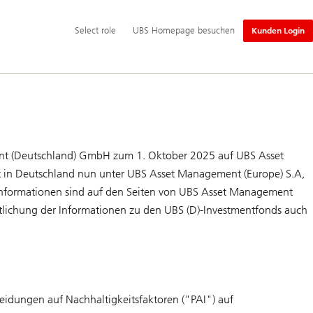
Hauptnavigation
Select
Select role
UBS Homepage besuchen
Kunden Login
role
t (Deutschland) GmbH zum 1. Oktober 2025 auf UBS Asset
 in Deutschland nun unter UBS Asset Management (Europe) S.A,
 Informationen sind auf den Seiten von UBS Asset Management
ntlichung der Informationen zu den UBS (D)-Investmentfonds auch
idungen auf Nachhaltigkeitsfaktoren ("PAI") auf