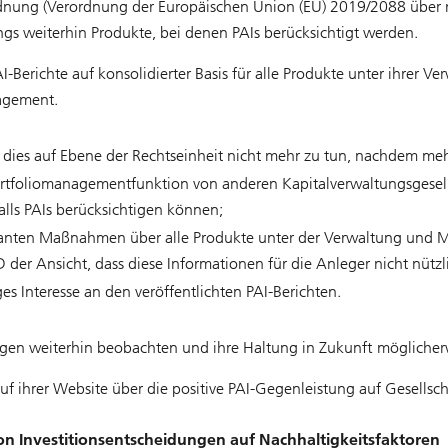
rdnung (Verordnung der Europäischen Union (EU) 2019/2088 über 
ngs weiterhin Produkte, bei denen PAIs berücksichtigt werden.
I-Berichte auf konsolidierter Basis für alle Produkte unter ihre
agement.
ies auf Ebene der Rechtseinheit nicht mehr zu tun, nachdem mehr
ortfoliomanagementfunktion von anderen Kapitalverwaltungsgesell
ls PAIs berücksichtigen können;
planten Maßnahmen über alle Produkte unter der Verwaltung und
er Ansicht, dass diese Informationen für die Anleger nicht nützl
s Interesse an den veröffentlichten PAI-Berichten.
en weiterhin beobachten und ihre Haltung in Zukunft möglicher
 ihrer Website über die positive PAI-Gegenleistung auf Gesellsc
n Investitionsentscheidungen auf Nachhaltigkeitsfaktoren