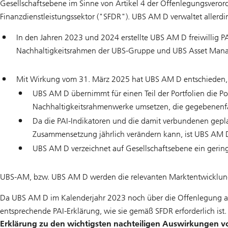
Gesellschaftsebene im Sinne von Artikel 4 der Offenlegungsvero
Finanzdienstleistungssektor ("SFDR"). UBS AM D verwaltet allerdi
In den Jahren 2023 und 2024 erstellte UBS AM D freiwillig PA
Nachhaltigkeitsrahmen der UBS-Gruppe und UBS Asset Man
Mit Wirkung vom 31. März 2025 hat UBS AM D entschieden, d
UBS AM D übernimmt für einen Teil der Portfolien die P
Nachhaltigkeitsrahmenwerke umsetzen, die gegebenenfal
Da die PAI-Indikatoren und die damit verbundenen ge
Zusammensetzung jährlich verändern kann, ist UBS AM D d
UBS AM D verzeichnet auf Gesellschaftsebene ein geringe
UBS-AM, bzw. UBS AM D werden die relevanten Marktentwicklung
Da UBS AM D im Kalenderjahr 2023 noch über die Offenlegung auf
entsprechende PAI-Erklärung, wie sie gemäß SFDR erforderlich ist.
Erklärung zu den wichtigsten nachteiligen Auswirkungen vo