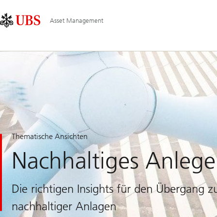
Skip
Content
Hauptnavigation
Links
Area
Asset Management
Thematische Ansichten
Nachhaltiges Anleg
Die richtigen Insights für den Übergang z
nachhaltiger Anlagen