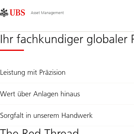
Skip
Content
Hauptnavigation
Links
Area
Asset Management
Ihr fachkundiger globaler 
Leistung mit Präzision
Wert über Anlagen hinaus
Sorgfalt in unserem Handwerk
The Red Thread