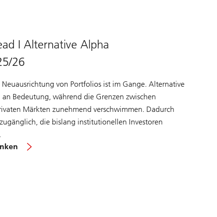
ad I Alternative Alpha
25/26
Neuausrichtung von Portfolios ist im Gange. Alternative
 an Bedeutung, während die Grenzen zwischen
privaten Märkten zunehmend verschwimmen. Dadurch
ugänglich, die bislang institutionellen Investoren
.
about
enken
Red
Thread
End
Year
2025